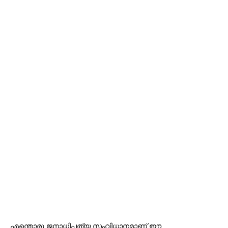
എന്തൊരു ജനാധിപത്യ സംവിധാനമാണ് ഈ