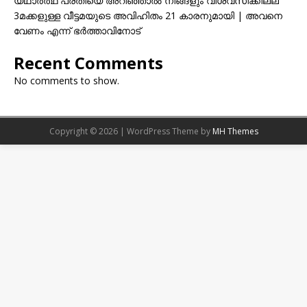
യഥാർത്ഥ പ്രതിയെ അറിഞ്ഞാൽ നിങ്ങളും വിശ്വസിക്കില്ല
3മക്കളുള്ള വീട്ടമയുടെ അവിഹിതം 21 കാരനുമായി | അവനെ
വേണം എന്ന് ഭർത്താവിനോട്
Recent Comments
No comments to show.
Copyright © 2026 | WordPress Theme by
MH Themes