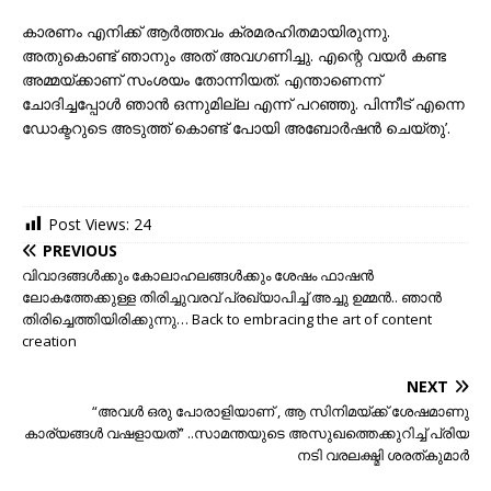
കാരണം എനിക്ക് ആർത്തവം ക്രമരഹിതമായിരുന്നു.
അതുകൊണ്ട് ഞാനും അത് അവഗണിച്ചു. എന്റെ വയർ കണ്ട
അമ്മയ്ക്കാണ് സംശയം തോന്നിയത്. എന്താണെന്ന്
ചോദിച്ചപ്പോൾ ഞാൻ ഒന്നുമില്ല എന്ന് പറഞ്ഞു. പിന്നീട് എന്നെ
ഡോക്ടറുടെ അടുത്ത് കൊണ്ട് പോയി അബോർഷൻ ചെയ്തു’.
Post Views:
24
PREVIOUS
വിവാദങ്ങൾക്കും കോലാഹലങ്ങൾക്കും ശേഷം ഫാഷൻ
ലോകത്തേക്കുള്ള തിരിച്ചുവരവ് പ്രഖ്യാപിച്ച് അച്ചു ഉമ്മൻ.. ഞാൻ
തിരിച്ചെത്തിയിരിക്കുന്നു… Back to embracing the art of content
creation
NEXT
“അവൾ ഒരു പോരാളിയാണ് , ആ സിനിമയ്ക്ക് ശേഷമാണു
കാര്യങ്ങൾ വഷളായത്” ..സാമന്തയുടെ അസുഖത്തെക്കുറിച്ച് പ്രിയ
നടി വരലക്ഷ്മി ശരത്കുമാർ