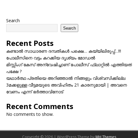
Search
Search
Recent Posts
കണ്ടാൽ സാധാരണ ദമ്പതികൾ പക്ഷെ… കയ്യിലിരുപ്പ്…!!!
പോലീസിനെ വട്ടം കറക്കിയ ദൃശ്യം മോഡല്‍
മിസ്സിംഗ് കേസ് അന്വേഷിച്ചാണ് പോലീസ് ഫ്ലാറ്റിൽ എത്തിയത്
പക്ഷേ ?
യഥാർത്ഥ പ്രതിയെ അറിഞ്ഞാൽ നിങ്ങളും വിശ്വസിക്കില്ല
3മക്കളുള്ള വീട്ടമയുടെ അവിഹിതം 21 കാരനുമായി | അവനെ
വേണം എന്ന് ഭർത്താവിനോട്
Recent Comments
No comments to show.
Copyright © 2026 | WordPress Theme by
MH Themes