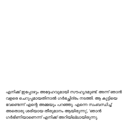
എനിക്ക് ഇപ്പോഴും അദ്ദേഹവുമായി സൗഹൃദമുണ്ട്. അന്ന് ഞാൻ
വളരെ ചെറുപ്പമായതിനാൽ ഗർഭച്ഛിദ്രം നടത്തി. ആ കുട്ടിയെ
വേണ്ടെന്ന് എന്റെ അമ്മയും പറഞ്ഞു. എന്നെ സംബന്ധിച്ച്
അതൊരു ശരിയായ തീരുമാനം ആയിരുന്നു’, ‘ഞാൻ
ഗർഭിണിയാണെന്ന് എനിക്ക് അറിയില്ലായിരുന്നു.