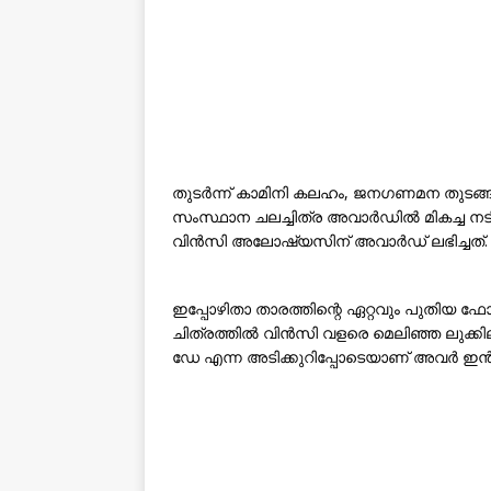
തുടർന്ന് കാമിനി കലഹം, ജനഗണമന തുടങ്ങ
സംസ്ഥാന ചലച്ചിത്ര അവാർഡിൽ മികച്ച നട
വിൻസി അലോഷ്യസിന് അവാർഡ് ലഭിച്ചത്.
ഇപ്പോഴിതാ താരത്തിന്റെ ഏറ്റവും പുത
ചിത്രത്തിൽ വിൻസി വളരെ മെലിഞ്ഞ ലുക്കില
ഡേ എന്ന അടിക്കുറിപ്പോടെയാണ് അവർ ഇൻസ്