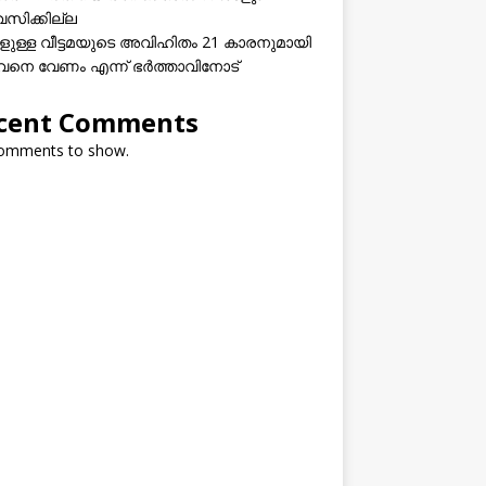
വസിക്കില്ല
കളുള്ള വീട്ടമയുടെ അവിഹിതം 21 കാരനുമായി
നെ വേണം എന്ന് ഭർത്താവിനോട്
cent Comments
omments to show.