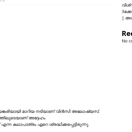
0
വിശ്
3മക്
| അവ
Re
No c
ിയങ്കരിയായി മാറിയ നടിയാണ് വിൻസി അലോഷ്യസ്.
ത്തിലൂടെയാണ് അദ്ദേഹം
ന്ന കഥാപാത്രം ഏറെ ശ്രദ്ധിക്കപ്പെട്ടിരുന്നു.