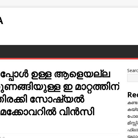
A
്ചപ്പോൾ ഉള്ള ആളെയല്ല
Sear
ണങ്ങിയുള്ള ഇ മാറ്റത്തിന്
Re
 തിരക്കി സോഷ്യൽ
കണ്
മേക്കോവറിൽ വിൻസി
കയ്യി
പോലീ
മിസ്
ഫ്ലാ
യഥാർ