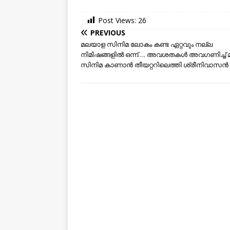
Post Views:
26
PREVIOUS
മലയാള സിനിമ ലോകം കണ്ട ഏറ്റവും നല്ല
നിമിഷങ്ങളിൽ ഒന്ന്…. അവശതകൾ അവ​ഗണിച്ച് മ
സിനിമ കാണാൻ തീയറ്ററിലെത്തി ശ്രീനിവാസൻ