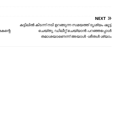
NEXT
കട്ടിലിൽ കിടന്ന് നടി ഉറങ്ങുന്ന സമയത്ത് ദൃശ്യം ഷൂട്ട്‌
കന്റെ
ചെയ്തു, ഡിലീറ്റ് ചെയ്യാൻ പറഞ്ഞപ്പോൾ
തമാശയാണെന്ന് അയാള്‍ -ശീതൾ ശ്യാം