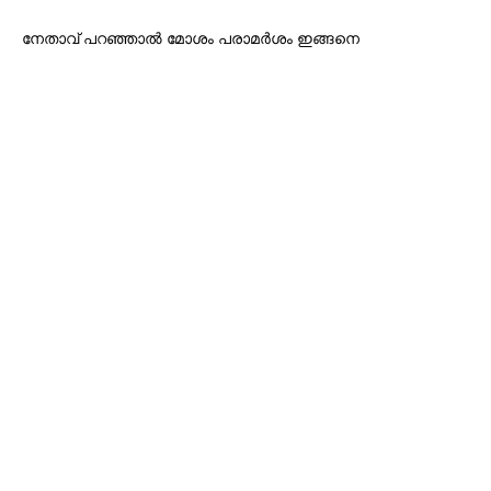
നേതാവ് പറഞ്ഞാൽ മോശം പരാമർശം ഇങ്ങനെ