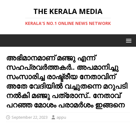
THE KERALA MEDIA
KERALA'S NO.1 ONLINE NEWS NETWORK
അഭിമാനമാണ് മഞ്ജു എന്ന്
സഹപ്രവർത്തകർ.. അപമാനിച്ചു
സംസാരിച്ച രാഷ്ട്രീയ നേതാവിന്
അതേ വേദിയിൽ വച്ചുതന്നെ മറുപടി
നൽകി മഞ്ജു പത്രോസ്.. നേതാവ്
പറഞ്ഞ മോശം പരാമർശം ഇങ്ങനെ
September 22, 2023
appu