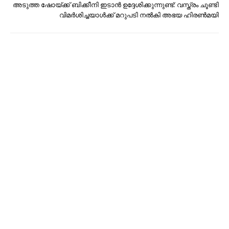
അടുത്ത ഷോയ്ക്ക് ബിക്കീനി ഇടാൻ ഉദ്ദേശിക്കുന്നുണ്ട്: വസ്ത്രം ചൂണ്ടി
വിമർശിച്ചയാൾക്ക് മറുപടി നൽകി അഭയ ഹിരൺമയി