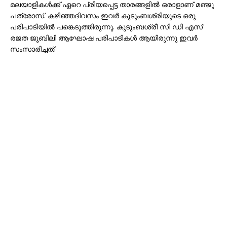
മലയാളികൾക്ക് ഏറെ പ്രിയപ്പെട്ട താരങ്ങളിൽ ഒരാളാണ് മഞ്ജു
പത്രോസ്. കഴിഞ്ഞദിവസം ഇവർ കുടുംബശ്രീയുടെ ഒരു
പരിപാടിയിൽ പങ്കെടുത്തിരുന്നു. കുടുംബശ്രീ സി ഡി എസ്
രജത ജൂബിലി ആഘോഷ പരിപാടികൾ ആയിരുന്നു ഇവർ
സംസാരിച്ചത്.