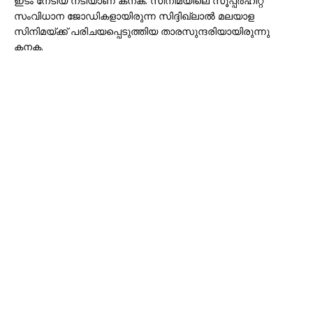
ഇടം നേടിയ നടിയാണ് കനക. സിനിമയിലെ സൂപ്പർഹിറ്റ്
സംവിധാന ജോഡികളായിരുന്ന സിദ്ദിഖ്‌ലാൽ മലയാള
സിനിമയ്ക്ക് പരിചയപ്പെടുത്തിയ താരസുന്ദരിയായിരുന്നു
കനക.