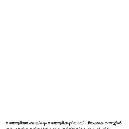
മലയാളിയല്ലെങ്കിലും മലയാളിക്കുട്ടിയായി പ്രേക്ഷക മനസ്സിൽ