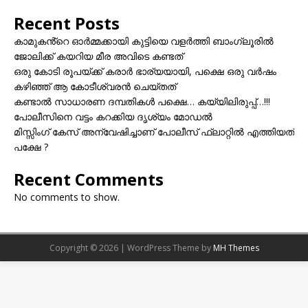
Recent Posts
കാമുകൻ്റെ ഓർമ്മക്കായി കുട്ടിയെ വളർത്തി ബാംഗ്ലൂരിൽ
ജോലിക്ക് കയറിയ മീര അവിടെ കണ്ടത്
ഒരു കോടി രൂപയ്ക്ക് കരാർ ഭാര്യയായി, പക്ഷെ ഒരു വർഷം
കഴിഞ്ഞ് ആ കോടീശ്വരൻ ചെയ്തത്
കണ്ടാൽ സാധാരണ ദമ്പതികൾ പക്ഷെ… കയ്യിലിരുപ്പ്…!!!
പോലീസിനെ വട്ടം കറക്കിയ ദൃശ്യം മോഡല്‍
മിസ്സിംഗ് കേസ് അന്വേഷിച്ചാണ് പോലീസ് ഫ്ലാറ്റിൽ എത്തിയത്
പക്ഷേ ?
Recent Comments
No comments to show.
Copyright © 2026 | WordPress Theme by
MH Themes