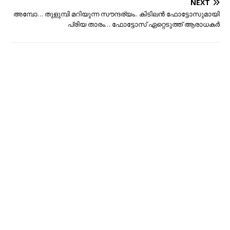
NEXT
അമ്പോ… തുളുമ്പി മറിയുന്ന സൗന്ദര്യം.. കിടിലൻ ഫോട്ടോസുമായി
പ്രിയ താരം… ഫോട്ടോസ് ഏറ്റെടുത്ത് ആരാധകർ