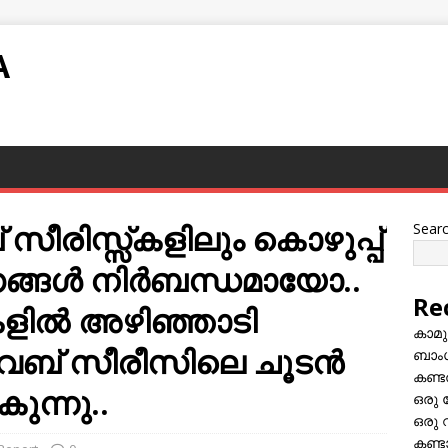
A
സീരിസ്സ്കളിലും കൊഴുപ്പ്
Sear
ംഗങ്ങള്‍ നിര്‍ബന്ധമായോ..
Re
ളില്‍ അഴിഞ്ഞാടി
കാമു
വെബ് സീരീസിലെ ചൂടൻ
ബാംഗ
കണ്ട
ന്നു..
ഒരു 
ഒരു 
കണ്