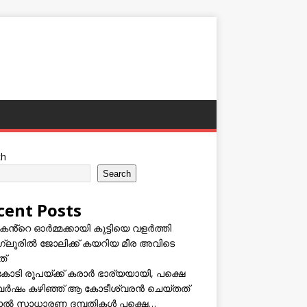
ch
Search
cent Posts
കൻ്റെ ഓർമ്മക്കായി കുട്ടിയെ വളർത്തി
്ലൂരിൽ ജോലിക്ക് കയറിയ മീര അവിടെ
ത്
കോടി രൂപയ്ക്ക് കരാർ ഭാര്യയായി, പക്ഷെ
വർഷം കഴിഞ്ഞ് ആ കോടീശ്വരൻ ചെയ്തത്
ടാൽ സാധാരണ ദമ്പതികൾ പക്ഷെ…