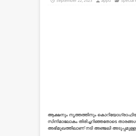
September 22, 2023
appu
Special
ആക്ഷനും നൃത്തത്തിനും കൊറിയോഗ്രാഫിയ്‌ക്ക
സിനിമാലോകം തിരിച്ചറിഞ്ഞതോടെ താരങ്ങൾക്ക
അഭിമുഖത്തിലാണ് നടി അഞ്ജലി അടുപ്പമുള്ള രം