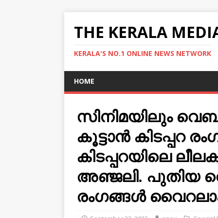
THE KERALA MEDI
KERALA'S NO.1 ONLINE NEWS NETWORK
HOME
സിനിമയിലും വെബ് 
കൂട്ടാന്‍ കിടപ്പറ ര
കിടപ്പറയിലെ ലീലക
അഞ്ജലി. പുതിയ 
രംഗങ്ങൾ വൈറലാകു