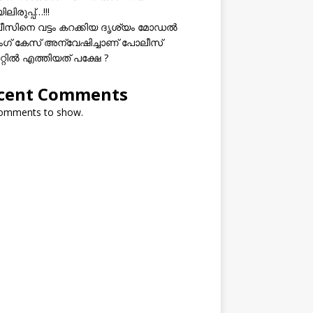
ലിരുപ്പ്…!!!
സിനെ വട്ടം കറക്കിയ ദൃശ്യം മോഡല്‍
സിംഗ് കേസ് അന്വേഷിച്ചാണ് പോലീസ്
റ്റിൽ എത്തിയത് പക്ഷേ ?
cent Comments
omments to show.