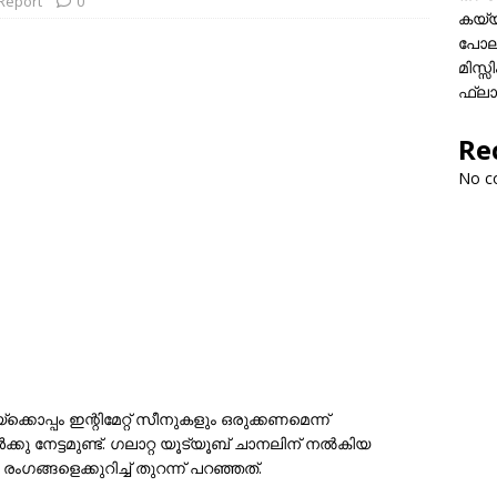
 Report
0
കയ്യി
പോലീ
മിസ്
ഫ്ലാ
Re
No c
ൊപ്പം ഇന്റിമേറ്റ് സീനുകളും ഒരുക്കണമെന്ന്
ു നേട്ടമുണ്ട്. ഗലാറ്റ യൂട്യൂബ് ചാനലിന് നൽകിയ
ഗങ്ങളെക്കുറിച്ച് തുറന്ന് പറഞ്ഞത്.