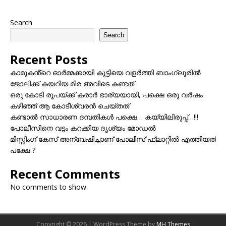
Search
Search
Recent Posts
കാമുകൻ്റെ ഓർമ്മക്കായി കുട്ടിയെ വളർത്തി ബാംഗ്ലൂരിൽ
ജോലിക്ക് കയറിയ മീര അവിടെ കണ്ടത്
ഒരു കോടി രൂപയ്ക്ക് കരാർ ഭാര്യയായി, പക്ഷെ ഒരു വർഷം
കഴിഞ്ഞ് ആ കോടീശ്വരൻ ചെയ്തത്
കണ്ടാൽ സാധാരണ ദമ്പതികൾ പക്ഷെ… കയ്യിലിരുപ്പ്…!!!
പോലീസിനെ വട്ടം കറക്കിയ ദൃശ്യം മോഡല്‍
മിസ്സിംഗ് കേസ് അന്വേഷിച്ചാണ് പോലീസ് ഫ്ലാറ്റിൽ എത്തിയത്
പക്ഷേ ?
Recent Comments
No comments to show.
Copyright © 2026 | WordPress Theme by
MH Themes