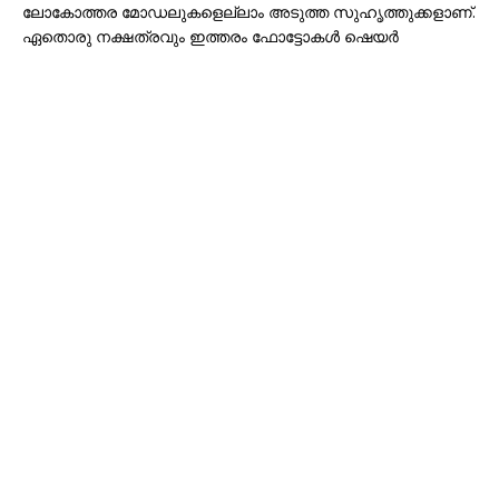
ലോകോത്തര മോഡലുകളെല്ലാം അടുത്ത സുഹൃത്തുക്കളാണ്.
ഏതൊരു നക്ഷത്രവും ഇത്തരം ഫോട്ടോകൾ ഷെയർ