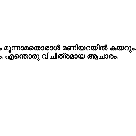
മൂന്നാമതൊരാൾ മണിയറയില്‍ കയറും. ആദ്
ും. എന്തൊരു വിചിത്രമായ ആചാരം.