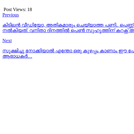
Post Views:
18
Previous
കിടിലന്‍ വീഡിയോ, അതികമാരും ചെയ്യാത്ത പണി.. പെണ്ണ്
നൽകിയത്. വനിതാ ദിനത്തിൽ പെൺ സുഹൃത്തിന് കറക്റ്റ് അളവ
Next
സൂക്ഷിച്ചു നോക്കിയാല്‍ എന്തോ ഒരു കുഴപ്പം കാണാം ഈ ഫോട്
ആരാധകര്‍…