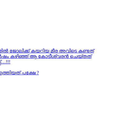
ൂരിൽ ജോലിക്ക് കയറിയ മീര അവിടെ കണ്ടത്
ു വർഷം കഴിഞ്ഞ് ആ കോടീശ്വരൻ ചെയ്തത്
…!!!
എത്തിയത് പക്ഷേ ?