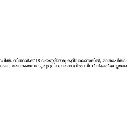
്ലൻഡിൽ, നിങ്ങൾക്ക് 18 വയസ്സിന് മുകളിലാണെങ്കിൽ, മാതാപിതാ
 പോലെ, ലോകമെമ്പാടുമുള്ള സ്ഥലങ്ങളിൽ നിന്ന് വ്യത്യസ്ത