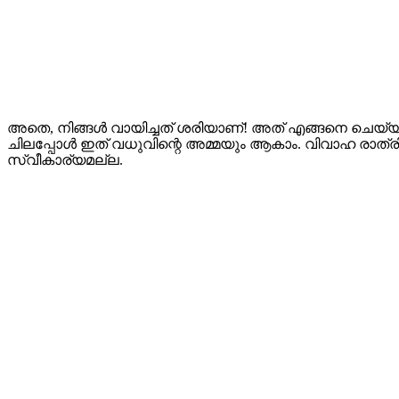
അതെ, നിങ്ങൾ വായിച്ചത് ശരിയാണ്! അത് എങ്ങനെ ചെയ്യണമ
ചിലപ്പോൾ ഇത് വധുവിന്റെ അമ്മയും ആകാം. വിവാഹ രാത്രി 
സ്വീകാര്യമല്ല.