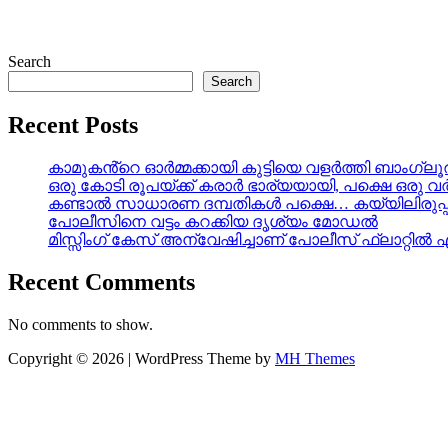
Search
Search
Recent Posts
കാമുകൻ്റെ ഓർമ്മക്കായി കുട്ടിയെ വളർത്തി ബാംഗ്ല
ഒരു കോടി രൂപയ്ക്ക് കരാർ ഭാര്യയായി, പക്ഷെ ഒര
കണ്ടാൽ സാധാരണ ദമ്പതികൾ പക്ഷെ… കയ്യിലിരുപ്പ്
പോലീസിനെ വട്ടം കറക്കിയ ദൃശ്യം മോഡല്‍
മിസ്സിംഗ് കേസ് അന്വേഷിച്ചാണ് പോലീസ് ഫ്ലാറ്റിൽ 
Recent Comments
No comments to show.
Copyright © 2026 | WordPress Theme by
MH Themes