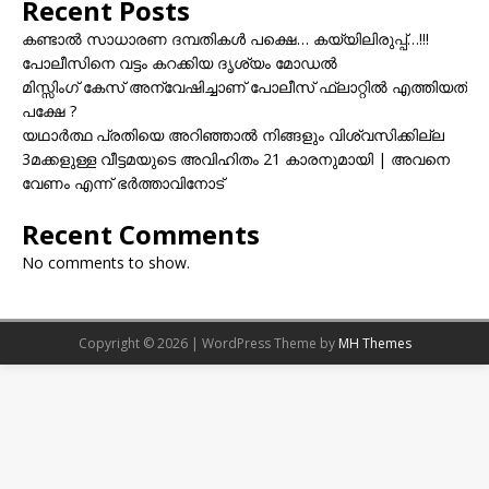
Recent Posts
കണ്ടാൽ സാധാരണ ദമ്പതികൾ പക്ഷെ… കയ്യിലിരുപ്പ്…!!!
പോലീസിനെ വട്ടം കറക്കിയ ദൃശ്യം മോഡല്‍
മിസ്സിംഗ് കേസ് അന്വേഷിച്ചാണ് പോലീസ് ഫ്ലാറ്റിൽ എത്തിയത്
പക്ഷേ ?
യഥാർത്ഥ പ്രതിയെ അറിഞ്ഞാൽ നിങ്ങളും വിശ്വസിക്കില്ല
3മക്കളുള്ള വീട്ടമയുടെ അവിഹിതം 21 കാരനുമായി | അവനെ
വേണം എന്ന് ഭർത്താവിനോട്
Recent Comments
No comments to show.
Copyright © 2026 | WordPress Theme by
MH Themes