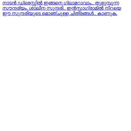
നാടന്‍ ഡ്രെസ്സില്‍ ഇങ്ങനെ ഗ്ലാമറാവാം.. തുളുമ്പുന്ന
സൗന്ദര്യം. ശാലീന സുന്ദരി.. ഇൻസ്റ്റാഗ്രാമിൽ നിറയെ
ഈ സുന്ദരിയുടെ മൊഞ്ചുള്ള ചിത്രങ്ങൾ.. കാണുക.