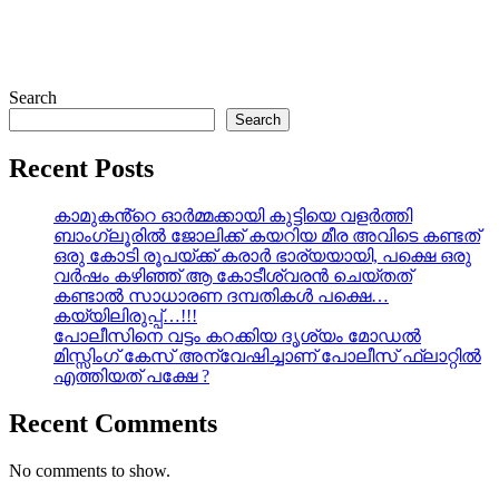
Search
Search
Recent Posts
കാമുകൻ്റെ ഓർമ്മക്കായി കുട്ടിയെ വളർത്തി
ബാംഗ്ലൂരിൽ ജോലിക്ക് കയറിയ മീര അവിടെ കണ്ടത്
ഒരു കോടി രൂപയ്ക്ക് കരാർ ഭാര്യയായി, പക്ഷെ ഒരു
വർഷം കഴിഞ്ഞ് ആ കോടീശ്വരൻ ചെയ്തത്
കണ്ടാൽ സാധാരണ ദമ്പതികൾ പക്ഷെ…
കയ്യിലിരുപ്പ്…!!!
പോലീസിനെ വട്ടം കറക്കിയ ദൃശ്യം മോഡല്‍
മിസ്സിംഗ് കേസ് അന്വേഷിച്ചാണ് പോലീസ് ഫ്ലാറ്റിൽ
എത്തിയത് പക്ഷേ ?
Recent Comments
No comments to show.