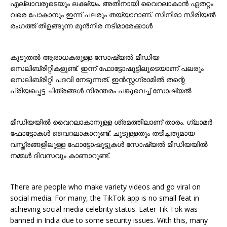
എല്ലാവരുടെയും ലക്ഷ്യം. അതിനായി വൈറലാകാൻ ഏതറ്റം
വരെ പോകാനും ഇന്ന് പലരും തയ്യാറാണ്. സിനിമാ സീരിയൽ
രംഗത്ത് തിളങ്ങുന്ന മുൻനിര നടിമാരേക്കാൾ
കൂടുതൽ ആരാധകരുള്ള സോഷ്യൽ മീഡിയ
സെലിബ്രിറ്റികളുണ്ട്. ഇന്ന് ഫോട്ടോഷൂട്ടിലൂടെയാണ് പലരും
സെലിബ്രിറ്റി പദവി നേടുന്നത്. ഇൻസ്റ്റഗ്രാമിൽ തന്റെ
പ്രിയപ്പെട്ട ചിത്രങ്ങൾ നിരന്തരം പങ്കുവെച്ച് സോഷ്യൽ
മീഡിയയിൽ വൈറലാകാനുള്ള ശ്രമത്തിലാണ് താരം. ഗ്ലാമർ
ഫോട്ടോകൾ വൈറലാകാറുണ്ട്. ചൂടുള്ളതും തടിച്ചതുമായ
വസ്ത്രങ്ങളിലുള്ള ഫോട്ടോഷൂട്ടുകൾ സോഷ്യൽ മീഡിയയിൽ
നമ്മൾ ദിവസവും കാണാറുണ്ട്.
There are people who make variety videos and go viral on
social media. For many, the TikTok app is no small feat in
achieving social media celebrity status. Later Tik Tok was
banned in India due to some security issues. With this, many