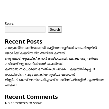
Search
Search
Recent Posts
കാമുകൻ്റെ ഓർമ്മക്കായി കുട്ടിയെ വളർത്തി ബാംഗ്ലൂരിൽ
ജോലിക്ക് കയറിയ മീര അവിടെ കണ്ടത്
ഒരു കോടി രൂപയ്ക്ക് കരാർ ഭാര്യയായി, പക്ഷെ ഒരു വർഷം
കഴിഞ്ഞ് ആ കോടീശ്വരൻ ചെയ്തത്
കണ്ടാൽ സാധാരണ ദമ്പതികൾ പക്ഷെ… കയ്യിലിരുപ്പ്…!!!
പോലീസിനെ വട്ടം കറക്കിയ ദൃശ്യം മോഡല്‍
മിസ്സിംഗ് കേസ് അന്വേഷിച്ചാണ് പോലീസ് ഫ്ലാറ്റിൽ എത്തിയത്
പക്ഷേ ?
Recent Comments
No comments to show.