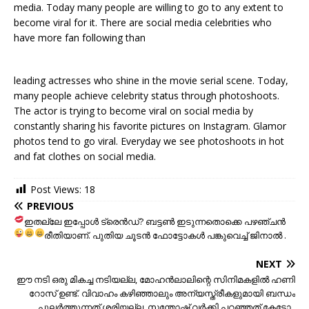
media. Today many people are willing to go to any extent to
become viral for it. There are social media celebrities who
have more fan following than
leading actresses who shine in the movie serial scene. Today,
many people achieve celebrity status through photoshoots.
The actor is trying to become viral on social media by
constantly sharing his favorite pictures on Instagram. Glamor
photos tend to go viral. Everyday we see photoshoots in hot
and fat clothes on social media.
Post Views:
18
PREVIOUS
ഇതല്ലേ ഇപ്പോൾ ട്രെൻഡ്
? ബട്ടൺ ഇടുന്നതൊക്കെ പഴഞ്ചൻ
രീതിയാണ്
. പുതിയ ചൂടൻ ഫോട്ടോകൾ പങ്കുവെച്ച് ജിനാൽ
.
NEXT
ഈ നടി ഒരു മികച്ച നടിയല്ല, മോഹൻലാലിന്റെ സിനിമകളിൽ ഹണി
റോസ് ഉണ്ട്. വിവാഹം കഴിഞ്ഞാലും അന്യസ്ത്രീകളുമായി ബന്ധം
പുലർത്തുന്നത് ശരിയല്ല. സന്തോഷ്‌ വര്‍ക്കി പറഞ്ഞത് കേട്ടോ..