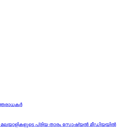
റഞ്ഞരാധകർ
ുമായി മലയാളികളുടെ പ്രിയ താരം സോഷ്യല്‍ മീഡിയയില്‍