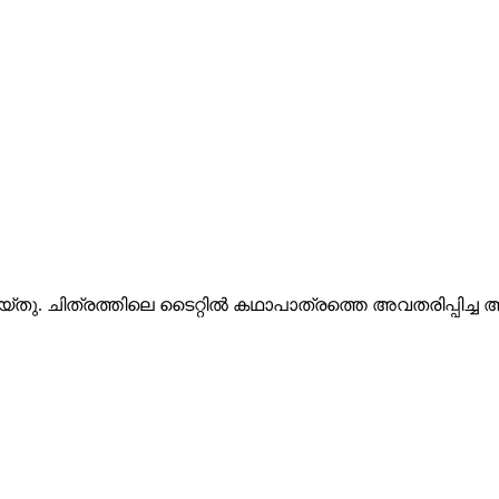
െയ്തു. ചിത്രത്തിലെ ടൈറ്റിൽ കഥാപാത്രത്തെ അവതരിപ്പിച്ച