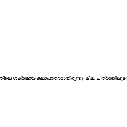
രത്തിലെ ശക്തമായ കഥാപാത്രമായിരുന്നു ഷീല. ചിത്രത്തിലു