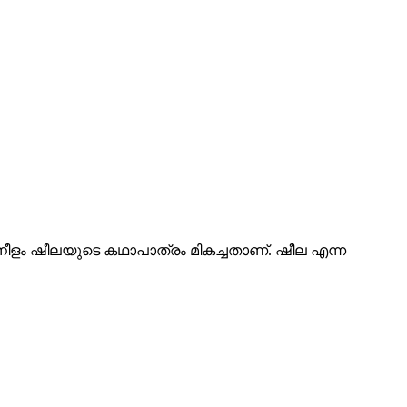
ടനീളം ഷീലയുടെ കഥാപാത്രം മികച്ചതാണ്. ഷീല എന്ന