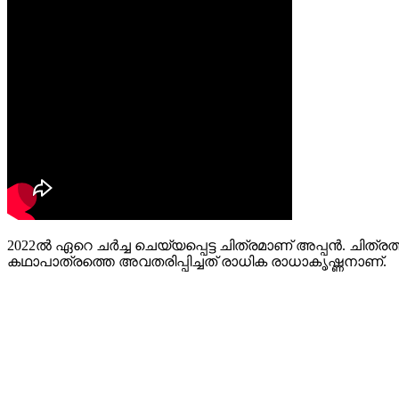
2022ൽ ഏറെ ചർച്ച ചെയ്യപ്പെട്ട ചിത്രമാണ് അപ്പൻ. ചിത്
കഥാപാത്രത്തെ അവതരിപ്പിച്ചത് രാധിക രാധാകൃഷ്ണനാണ്.