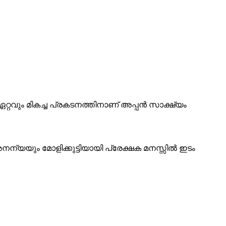
റവും മികച്ച പ്രകടനത്തിനാണ് അപ്പൻ സാക്ഷ്യം
ന്യയും മോളിക്കുട്ടിയായി പ്രേക്ഷക മനസ്സിൽ ഇടം