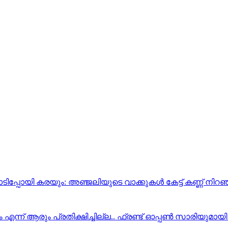
ിപ്പോയി കരയും: അഞ്ജലിയുടെ വാക്കുകൾ കേട്ട് കണ്ണ് നി
ം എന്ന് ആരും പ്രതിക്ഷിച്ചില്ല.. ഫ്രണ്ട് ഓപ്പണ്‍ സാരിയ