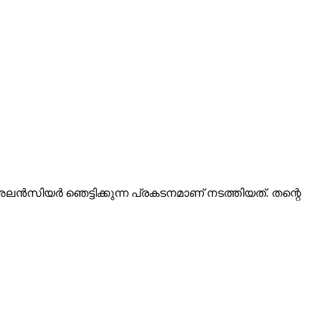
 അലൻസിയർ ഞെട്ടിക്കുന്ന പ്രകടനമാണ് നടത്തിയത്. തന്റെ