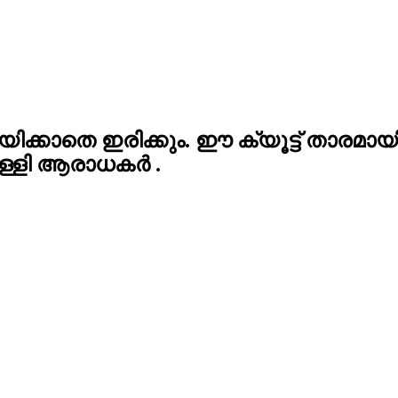
്കാതെ ഇരിക്കും. ഈ ക്യൂട്ട് താരമാ
 തള്ളി ആരാധകർ .