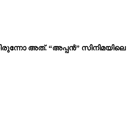
യിരുന്നോ അത്. “അപ്പൻ” സിനിമയിലെ