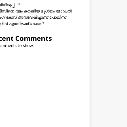
ലിരുപ്പ്…!!!
സിനെ വട്ടം കറക്കിയ ദൃശ്യം മോഡല്‍
സിംഗ് കേസ് അന്വേഷിച്ചാണ് പോലീസ്
റ്റിൽ എത്തിയത് പക്ഷേ ?
cent Comments
omments to show.