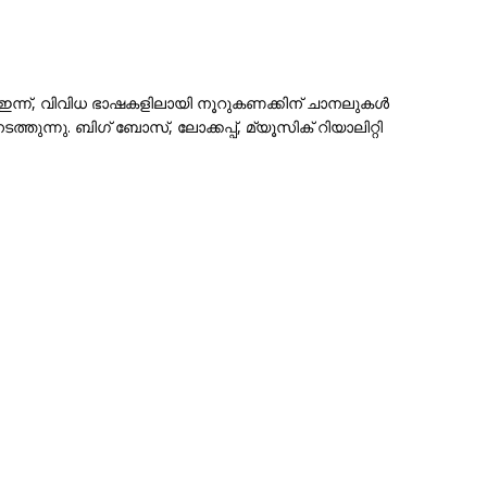
്. ഇന്ന്, വിവിധ ഭാഷകളിലായി നൂറുകണക്കിന് ചാനലുകൾ
തുന്നു. ബിഗ് ബോസ്, ലോക്കപ്പ്, മ്യൂസിക് റിയാലിറ്റി