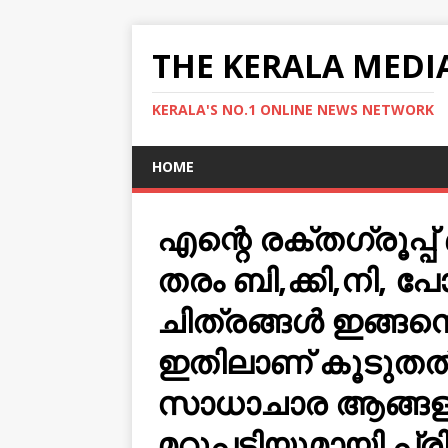
THE KERALA MEDI
KERALA'S NO.1 ONLINE NEWS NETWORK
HOME
എന്റെ രക്തഗ്രൂപ്പ
തരം ബി,ക്കി,നി, പ
ചിത്രങ്ങള്‍ ഇങ്ങന
ഇതിലാണ് കൂടുതല്
സാധാചാര ആങ്ങളമാര
മറുപടിയുമായി പ്ര