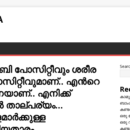
A
് ബി പോസിറ്റീവും ശരീര
Sear
ോസിറ്റീവുമാണ്.. എന്‍റെ
Re
െയാണ്.. എനിക്ക്
കാമു
‍ താല്പര്യം…
ബാംഗ
കണ്ട
്‍ക്കുള്ള
ഒരു 
ഒരു 
ിയതാരം..
കണ്