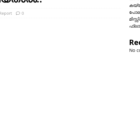
കയ്യി
പോലീ
 Report
0
മിസ്
ഫ്ലാ
Re
No c