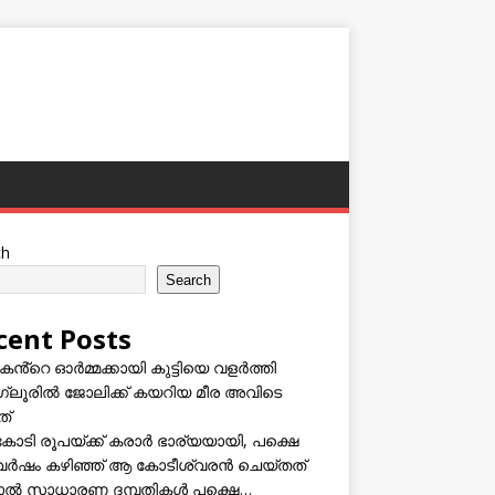
ch
Search
cent Posts
കൻ്റെ ഓർമ്മക്കായി കുട്ടിയെ വളർത്തി
്ലൂരിൽ ജോലിക്ക് കയറിയ മീര അവിടെ
ത്
കോടി രൂപയ്ക്ക് കരാർ ഭാര്യയായി, പക്ഷെ
വർഷം കഴിഞ്ഞ് ആ കോടീശ്വരൻ ചെയ്തത്
ടാൽ സാധാരണ ദമ്പതികൾ പക്ഷെ…