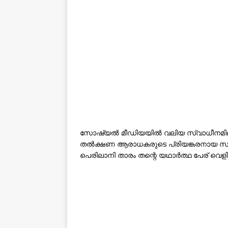
സോഷ്യൽ മീഡിയയിൽ വലിയ സ്വാധീനമില്ലാ
തൽക്ഷണ ആരാധകരുടെ പ്രിയങ്കരനായ സത്
പെരിലാനി താരം തന്റെ യഥാർത്ഥ പേര് വെളിപ