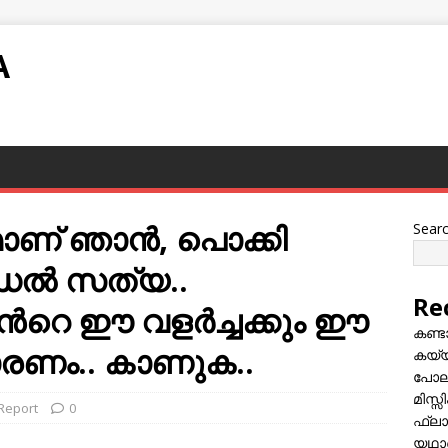
A
മാണ് ഞാൻ, പൊക്കി
Sear
ഡല്‍ സത്യ..
Re
‍റെ ഈ വളര്‍ച്ചക്കും ഈ
കണ്
കാരണം.. കാണുക..
കയ്യി
പോലീ
മിസ്
 Report
0
ഫ്ലാ
യഥാർ