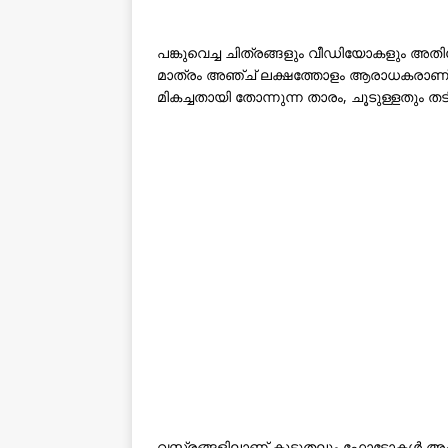
പങ്കുവെച്ച ചിത്രങ്ങളും വീഡിയോകളും അത
മാത്രം അഞ്ച് ലക്ഷത്തോളം ആരാധകരാണ് താര
മികച്ചതായി തോന്നുന്ന താരം, ചൂടുള്ളതും തട
വസ്ത്രങ്ങളിലാണ് കൂടുതലും ഫോട്ടോകൾ അപ്