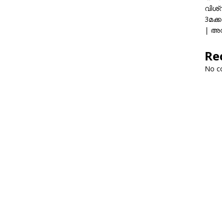
വിശ്
3മക്
| അവ
Re
No c