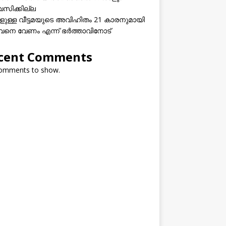
വസിക്കില്ല
കളുള്ള വീട്ടമയുടെ അവിഹിതം 21 കാരനുമായി
നെ വേണം എന്ന് ഭർത്താവിനോട്
cent Comments
omments to show.