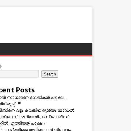
ch
Search
cent Posts
ടാൽ സാധാരണ ദമ്പതികൾ പക്ഷെ…
ലിരുപ്പ്…!!!
സിനെ വട്ടം കറക്കിയ ദൃശ്യം മോഡല്‍
സിംഗ് കേസ് അന്വേഷിച്ചാണ് പോലീസ്
റ്റിൽ എത്തിയത് പക്ഷേ ?
ത്ഥ പ്രതിയെ അറിഞ്ഞാൽ നിങ്ങളും