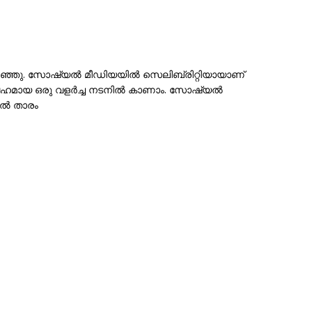
ഴിഞ്ഞു. സോഷ്യൽ മീഡിയയിൽ സെലിബ്രിറ്റിയായാണ്
ാവഹമായ ഒരു വളർച്ച നടനിൽ കാണാം. സോഷ്യൽ
ാൽ താരം