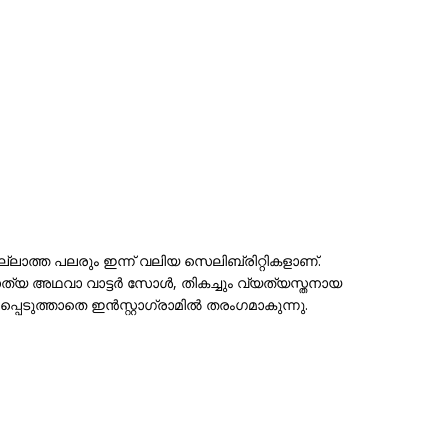
ത്ത പലരും ഇന്ന് വലിയ സെലിബ്രിറ്റികളാണ്.
യ അഥവാ വാട്ടർ സോൾ, തികച്ചും വ്യത്യസ്തനായ
്പെടുത്താതെ ഇൻസ്റ്റാഗ്രാമിൽ തരംഗമാകുന്നു.