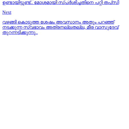
ഉണ്ടായിട്ടുണ്ട്.. മോശമായി സ്പര്‍ശിച്ചതിനെ പറ്റി തപ്‌സി
Next
വഴങ്ങി കൊടുത്ത ശേഷം അവസാനം അതും പറഞ്ഞ്
നടക്കുന്ന സ്വഭാവം അത്രനല്ലതല്ല, മീര വാസുദേവ്
തുറന്നടിക്കുന്നു..