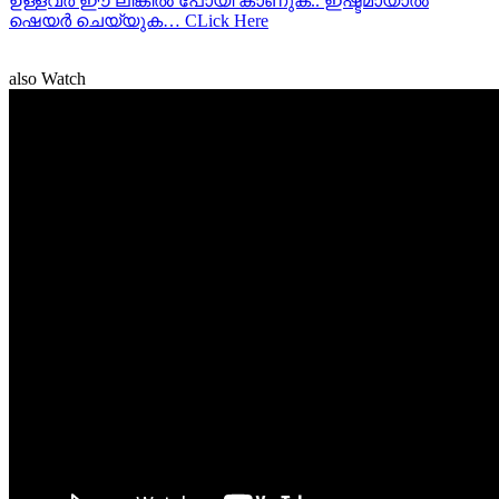
ഉള്ളവര്‍ ഈ ലിങ്കില്‍ പോയി കാണുക.. ഇഷ്ടമായാല്‍
ഷെയര്‍ ചെയ്യുക… CLick Here
also Watch