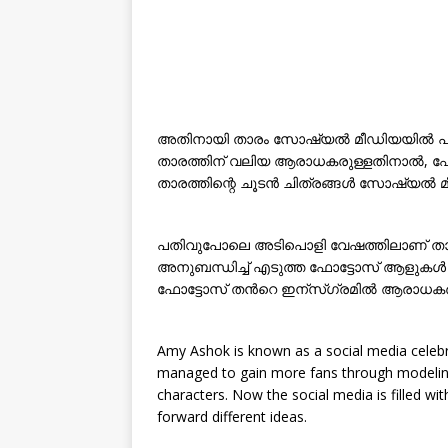
അതിനായി താരം സോഷ്യൽ മീഡിയയിൽ പങ്കു
താരത്തിന് വലിയ ആരാധകരുള്ളതിനാൽ, ഫ
താരത്തിന്റെ ചൂടൻ ചിത്രങ്ങൾ സോഷ്യൽ 
പതിവുപോലെ അടിപൊളി വേഷത്തിലാണ് താരം പ്ര
അനുബന്ധിച്ച് എടുത്ത ഫോട്ടോസ് ആളുകള്‍ 
ഫോട്ടോസ് തന്‍റെ ഇന്സ്ഗ്രമില്‍ ആരാധകര്‍ക
Amy Ashok is known as a social media celebr
managed to gain more fans through modeling.
characters. Now the social media is filled w
forward different ideas.