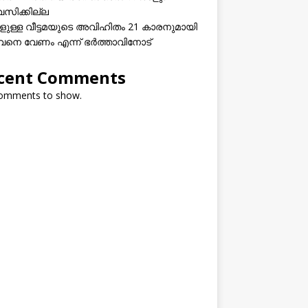
വസിക്കില്ല
കളുള്ള വീട്ടമയുടെ അവിഹിതം 21 കാരനുമായി
നെ വേണം എന്ന് ഭർത്താവിനോട്
cent Comments
omments to show.