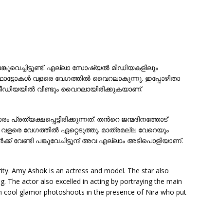
വെച്ചിട്ടുണ്ട്. എല്ലാ സോഷ്യൽ മീഡിയകളിലും
ോട്ടോകൾ വളരെ വേഗത്തിൽ വൈറലാകുന്നു. ഇപ്പോഴിതാ
മീഡിയയിൽ വീണ്ടും വൈറലായിരിക്കുകയാണ്.
ത്യക്ഷപ്പെട്ടിരിക്കുന്നത്. തന്‍റെ ജന്മദിനത്തോട്
വളരെ വേഗത്തില്‍ ഏറ്റെടുത്തു. മാത്രമല്ല വേറെയും
്ക് വേണ്ടി പങ്കുവേചിട്ടുന്ദ് അവ എല്ലാം അടിപൊളിയാണ്.
ity. Amy Ashok is an actress and model. The star also
 The actor also excelled in acting by portraying the main
ith cool glamor photoshoots in the presence of Nira who put