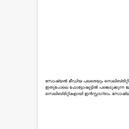
സോഷ്യൽ മീഡിയ പലരെയും സെലിബ്രിറ്റികളാ
ഇതുപോലെ ഫോട്ടോഷൂട്ടിൽ പങ്കെടുക്കു
സെലിബ്രിറ്റികളായി ഇൻസ്റ്റാഗ്രാം. സോഷ