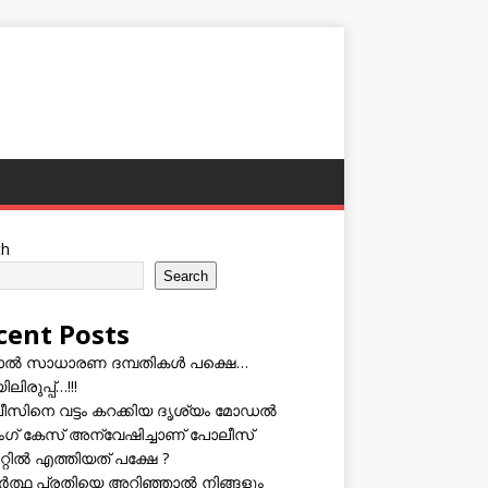
ch
Search
cent Posts
ടാൽ സാധാരണ ദമ്പതികൾ പക്ഷെ…
ലിരുപ്പ്…!!!
സിനെ വട്ടം കറക്കിയ ദൃശ്യം മോഡല്‍
സിംഗ് കേസ് അന്വേഷിച്ചാണ് പോലീസ്
റ്റിൽ എത്തിയത് പക്ഷേ ?
ത്ഥ പ്രതിയെ അറിഞ്ഞാൽ നിങ്ങളും