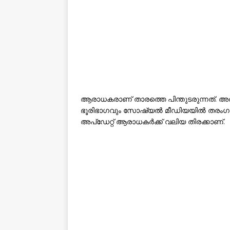
ആരാധകരാണ് താരത്തെ പിന്തുടരുന്നത്. അതു
ഭൂരിഭാഗവും സോഷ്യൽ മീഡിയയിൽ തരംഗമാ
അപ്‌ഡേറ്റ് ആരാധകർക്ക് വലിയ തിരക്കാണ്.