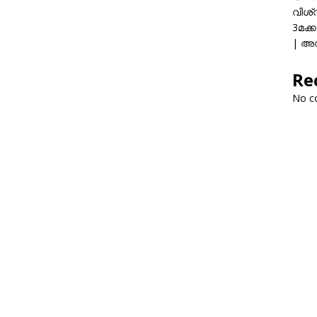
വിശ്
3മക്
| അവ
Re
No c