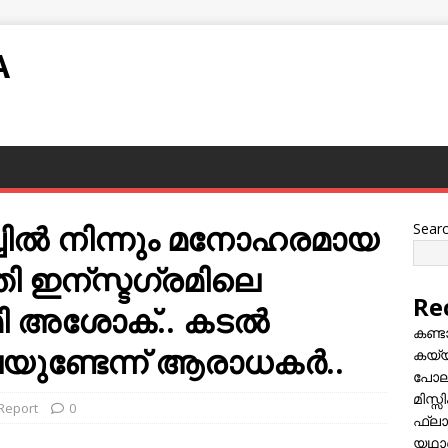
A
ബീച്ചില്‍ നിന്നും മനോഹരമായ
Sear
്തി ഇന്സ്ടഗ്രമിലെ
Re
 അശോക്‌.. കടല്‍
കണ്
്ടേന്ന് ആരാധകര്‍..
കയ്യി
പോലീ
മിസ്
 Report
0
ഫ്ലാ
യഥാർ