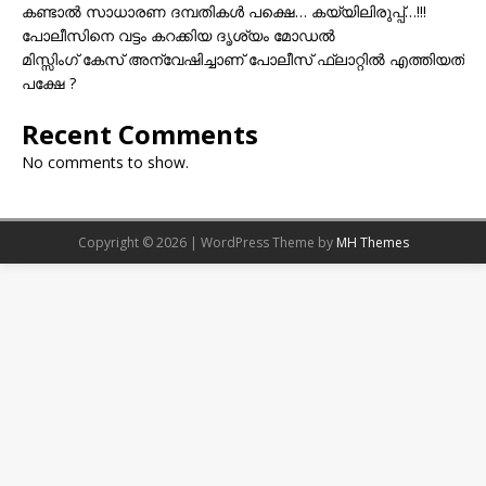
കണ്ടാൽ സാധാരണ ദമ്പതികൾ പക്ഷെ… കയ്യിലിരുപ്പ്…!!!
പോലീസിനെ വട്ടം കറക്കിയ ദൃശ്യം മോഡല്‍
മിസ്സിംഗ് കേസ് അന്വേഷിച്ചാണ് പോലീസ് ഫ്ലാറ്റിൽ എത്തിയത്
പക്ഷേ ?
Recent Comments
No comments to show.
Copyright © 2026 | WordPress Theme by
MH Themes