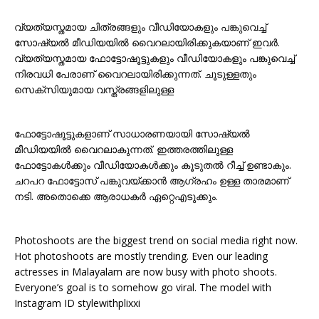
വ്യത്യസ്തമായ ചിത്രങ്ങളും വീഡിയോകളും പങ്കുവെച്ച്
സോഷ്യൽ മീഡിയയിൽ വൈറലായിരിക്കുകയാണ് ഇവർ.
വ്യത്യസ്തമായ ഫോട്ടോഷൂട്ടുകളും വീഡിയോകളും പങ്കുവെച്ച്
നിരവധി പേരാണ് വൈറലായിരിക്കുന്നത്. ചൂടുള്ളതും
സെക്സിയുമായ വസ്ത്രങ്ങളിലുള്ള
ഫോട്ടോഷൂട്ടുകളാണ് സാധാരണയായി സോഷ്യൽ
മീഡിയയിൽ വൈറലാകുന്നത്. ഇത്തരത്തിലുള്ള
ഫോട്ടോകൾക്കും വീഡിയോകൾക്കും കൂടുതൽ റീച്ച് ഉണ്ടാകും.
ചറപറ ഫോട്ടോസ് പങ്കുവയ്ക്കാന്‍ ആഗ്രഹം ഉള്ള താരമാണ്
നടി. അതൊക്കെ ആരാധകര്‍ ഏറ്റെഎടുക്കും.
Photoshoots are the biggest trend on social media right now.
Hot photoshoots are mostly trending. Even our leading
actresses in Malayalam are now busy with photo shoots.
Everyone’s goal is to somehow go viral. The model with
Instagram ID stylewithplixxi