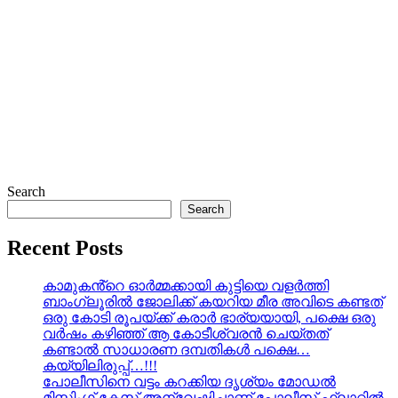
Search
Search
Recent Posts
കാമുകൻ്റെ ഓർമ്മക്കായി കുട്ടിയെ വളർത്തി
ബാംഗ്ലൂരിൽ ജോലിക്ക് കയറിയ മീര അവിടെ കണ്ടത്
ഒരു കോടി രൂപയ്ക്ക് കരാർ ഭാര്യയായി, പക്ഷെ ഒരു
വർഷം കഴിഞ്ഞ് ആ കോടീശ്വരൻ ചെയ്തത്
കണ്ടാൽ സാധാരണ ദമ്പതികൾ പക്ഷെ…
കയ്യിലിരുപ്പ്…!!!
പോലീസിനെ വട്ടം കറക്കിയ ദൃശ്യം മോഡല്‍
മിസ്സിംഗ് കേസ് അന്വേഷിച്ചാണ് പോലീസ് ഫ്ലാറ്റിൽ