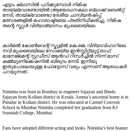
എട്ടാം ക്ലാസിൽ പഠിക്കുമ്പോൾ നിമിഷ
തായ്‌ക്വോണ്ടോയിൽ (ആയോധനകല) ബ്ലാക്ക് ബെൽറ്റ്
നേടി. തായ്‌ക്വോണ്ടോ ദേശീയ ചാമ്പ്യൻഷിപ്പ്
മത്സരങ്ങളിൽ മഹാരാഷ്ട്രയെ പ്രതിനിധീകരിച്ചു. നിമിഷ
തന്റെ സ്കൂൾ വിദ്യാഭ്യാസം മുംബൈയിലെ
കാർമൽ കോൺവെന്റ് സ്കൂളിൽ കെ.ജെ. വിദ്യാവിഹാറിലെ
നവി മുംബൈയിലെ സോമയ്യ ഇൻസ്റ്റിറ്റ്യൂട്ട് ഓഫ്
മാനേജ്‌മെന്റ് സ്റ്റഡീസ് ആൻഡ് റിസർച്ചിൽ നിന്ന് മാസ്
കമ്മ്യൂണിക്കേഷനിൽ ബിരുദം നേടി. ഇനിയു
ഇതുപോലെയുള്ള ഫോട്ടോസ് വരും എന്നാണ് ആരാധകര്‍
പറയുന്നത്..
Nimisha was born in Bombay to engineer Sajayan and Bindu
Sajayan from Kollam district in Kerala. Amma’s ancestral home is in
Punalur in Kollam district. He was educated at Carmel Convent
School in Mumbai Nimisha completed her graduation from KJ
Somaiah College, Mumbai.
Fans have adopted different acting and looks. Nimisha’s best feature