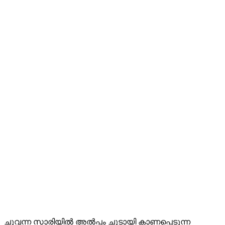
ചുവന്ന സാരിയിൽ അൽപ്പം ചൂടായി കാണപ്പെടുന്ന