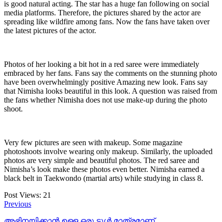
is good natural acting. The star has a huge fan following on social
media platforms. Therefore, the pictures shared by the actor are
spreading like wildfire among fans. Now the fans have taken over
the latest pictures of the actor.
Photos of her looking a bit hot in a red saree were immediately
embraced by her fans. Fans say the comments on the stunning photo
have been overwhelmingly positive Amazing new look. Fans say
that Nimisha looks beautiful in this look. A question was raised from
the fans whether Nimisha does not use make-up during the photo
shoot.
Very few pictures are seen with makeup. Some magazine
photoshoots involve wearing only makeup. Similarly, the uploaded
photos are very simple and beautiful photos. The red saree and
Nimisha’s look make these photos even better. Nimisha earned a
black belt in Taekwondo (martial arts) while studying in class 8.
Post Views:
21
Previous
അഭിനയിക്കാന്‍ ഉള്ള ഒരു ടൂള്‍ മാത്രമാണ്