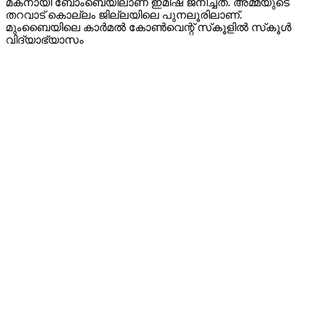
മകനായി ബോംബെയിലാണ് ഇമിഷ ജനിച്ചത്. അമ്മയുടെ
തറവാട് കൊല്ലം ജില്ലയിലെ പുനലൂരിലാണ്.
മുംബൈയിലെ കാർമൽ കോൺവെന്റ് സ്‌കൂളിൽ സ്‌കൂൾ
വിദ്യാഭ്യാസം