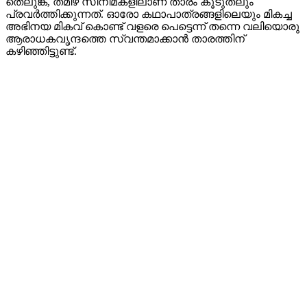
തെലുങ്ക്, തമിഴ് സിനിമകളിലാണ് താരം കൂടുതലും
പ്രവർത്തിക്കുന്നത്. ഓരോ കഥാപാത്രങ്ങളിലെയും മികച്ച
അഭിനയ മികവ് കൊണ്ട് വളരെ പെട്ടെന്ന് തന്നെ വലിയൊരു
ആരാധകവൃന്ദത്തെ സ്വന്തമാക്കാൻ താരത്തിന്
കഴിഞ്ഞിട്ടുണ്ട്.