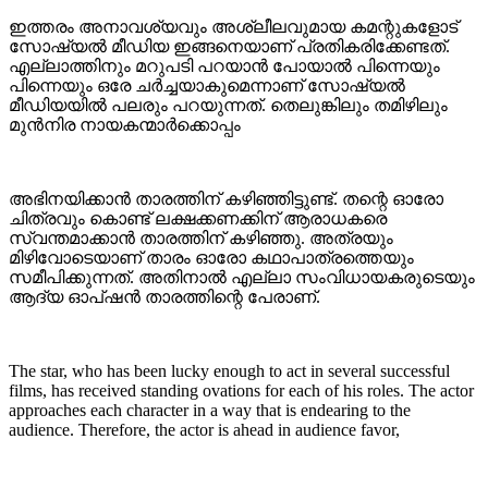
ഇത്തരം അനാവശ്യവും അശ്ലീലവുമായ കമന്റുകളോട്
സോഷ്യൽ മീഡിയ ഇങ്ങനെയാണ് പ്രതികരിക്കേണ്ടത്.
എല്ലാത്തിനും മറുപടി പറയാൻ പോയാൽ പിന്നെയും
പിന്നെയും ഒരേ ചർച്ചയാകുമെന്നാണ് സോഷ്യൽ
മീഡിയയിൽ പലരും പറയുന്നത്. തെലുങ്കിലും തമിഴിലും
മുൻനിര നായകന്മാർക്കൊപ്പം
അഭിനയിക്കാൻ താരത്തിന് കഴിഞ്ഞിട്ടുണ്ട്. തന്റെ ഓരോ
ചിത്രവും കൊണ്ട് ലക്ഷക്കണക്കിന് ആരാധകരെ
സ്വന്തമാക്കാൻ താരത്തിന് കഴിഞ്ഞു. അത്രയും
മിഴിവോടെയാണ് താരം ഓരോ കഥാപാത്രത്തെയും
സമീപിക്കുന്നത്. അതിനാൽ എല്ലാ സംവിധായകരുടെയും
ആദ്യ ഓപ്ഷൻ താരത്തിന്റെ പേരാണ്.
The star, who has been lucky enough to act in several successful
films, has received standing ovations for each of his roles. The actor
approaches each character in a way that is endearing to the
audience. Therefore, the actor is ahead in audience favor,