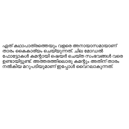
ഏത് കഥാപാത്രത്തെയും വളരെ അനായാസമായാണ്
താരം കൈകാര്യം ചെയ്യുന്നത്. ചില മോഡൽ
ഫോട്ടോകൾ കമന്റായി ഷെയർ ചെയ്ത സംഭവങ്ങൾ വരെ
ഉണ്ടായിട്ടുണ്ട്. അത്തരത്തിലൊരു കമന്റും അതിന് താരം
നൽകിയ മറുപടിയുമാണ് ഇപ്പോൾ വൈറലാകുന്നത്.