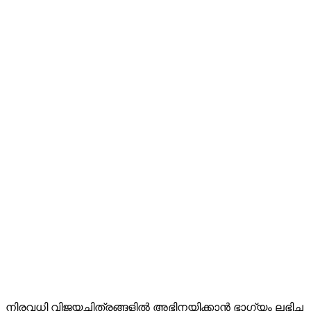
നിരവധി വിജയചിത്രങ്ങളിൽ അഭിനയിക്കാൻ ഭാഗ്യം ലഭിച്ച