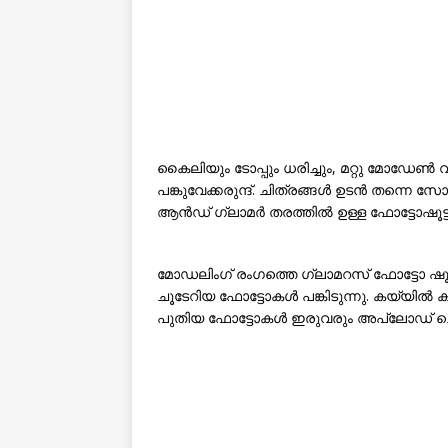
കൈലിയും ടോപ്പും ധരിച്ചും, മറ്റു മോഡേണ്‍ വസ്
പങ്കുവേക്കരുന്ദ്. ചിത്രങ്ങൾ ഉടൻ തന്
ആന്‍ഡ്‌ ഗ്ലാമര്‍ തരത്തില്‍ ഉള്ള ഫോട്ടോഷൂട്
മോഡലിംഗ് രംഗത്തെ ഗ്ലാമറസ് ഫോട്ടോ ഷൂട്ട
ചൂടേറിയ ഫോട്ടോകൾ പങ്കിടുന്നു. കയ്യിൽ കു
പുതിയ ഫോട്ടോകൾ ഇരുവരും അപ്‌ലോഡ് ചെയ്ത