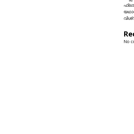
ഫ്ലാ
യഥാർ
വിശ്
Re
No c