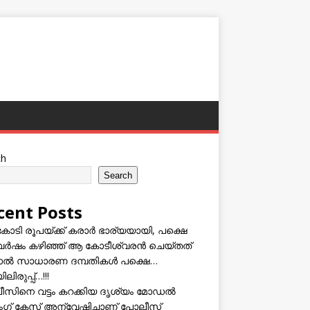
ch
Search
cent Posts
കോടി രൂപയ്ക്ക് കരാർ ഭാര്യയായി, പക്ഷെ
വർഷം കഴിഞ്ഞ് ആ കോടീശ്വരൻ ചെയ്തത്
ടാൽ സാധാരണ ദമ്പതികൾ പക്ഷെ…
ലിരുപ്പ്…!!!
സിനെ വട്ടം കറക്കിയ ദൃശ്യം മോഡല്‍
സിംഗ് കേസ് അന്വേഷിച്ചാണ് പോലീസ്