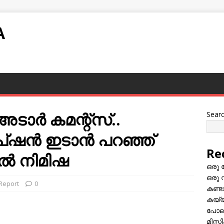
A
ാര്‍ കമന്റ്സ്..
Sear
ന്‍ ഇടാന്‍ പറഞ്ഞ്
Re
ല്‍ നിമിഷ
ഒരു 
ഒരു 
 Report
0
കണ്
കയ്യി
പോലീ
മിസ്