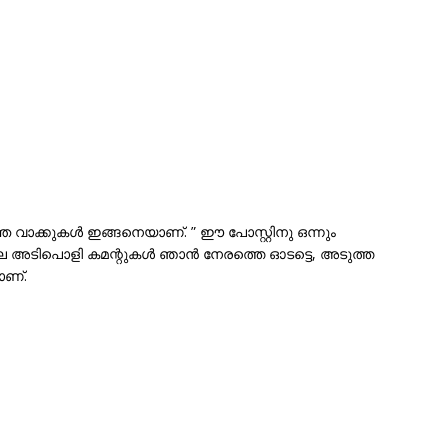
്ഞ വാക്കുകള്‍ ഇങ്ങനെയാണ്. ” ഈ പോസ്റ്റിനു ഒന്നും
േ അടിപൊളി കമന്റുകൾ ഞാൻ നേരത്തെ ഓടട്ടെ, അടുത്ത
ാണ്.