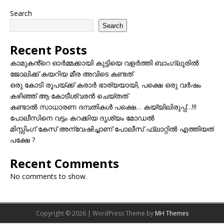
Search
Search
Recent Posts
കാമുകൻ്റെ ഓർമ്മക്കായി കുട്ടിയെ വളർത്തി ബാംഗ്ലൂരിൽ
ജോലിക്ക് കയറിയ മീര അവിടെ കണ്ടത്
ഒരു കോടി രൂപയ്ക്ക് കരാർ ഭാര്യയായി, പക്ഷെ ഒരു വർഷം
കഴിഞ്ഞ് ആ കോടീശ്വരൻ ചെയ്തത്
കണ്ടാൽ സാധാരണ ദമ്പതികൾ പക്ഷെ… കയ്യിലിരുപ്പ്…!!!
പോലീസിനെ വട്ടം കറക്കിയ ദൃശ്യം മോഡല്‍
മിസ്സിംഗ് കേസ് അന്വേഷിച്ചാണ് പോലീസ് ഫ്ലാറ്റിൽ എത്തിയത്
പക്ഷേ ?
Recent Comments
No comments to show.
Copyright © 2026 | WordPress Theme by
MH Themes