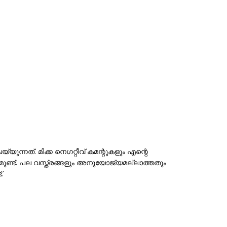
യുന്നത്. മിക്ക നെഗറ്റീവ് കമന്റുകളും എന്റെ
രമുണ്ട്. പല വസ്ത്രങ്ങളും അനുയോജ്യമല്ലാത്തതും
.