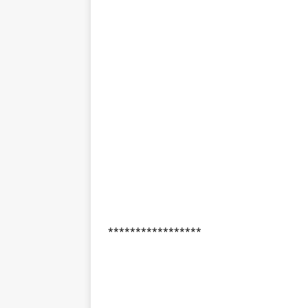
*****************