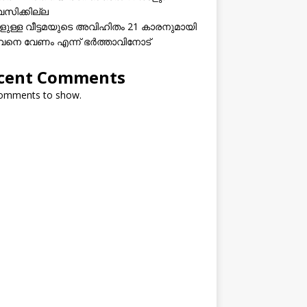
വസിക്കില്ല
കളുള്ള വീട്ടമയുടെ അവിഹിതം 21 കാരനുമായി
നെ വേണം എന്ന് ഭർത്താവിനോട്
cent Comments
omments to show.