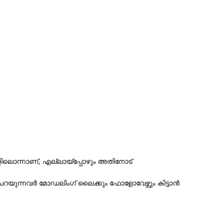
ളിലൊന്നാണ്, എല്ലായ്പ്പോഴും അതിനോട്
ുന്നവർ മോഡലിംഗ് ലൈക്കും ഫോളോവേഴ്സും കിട്ടാൻ