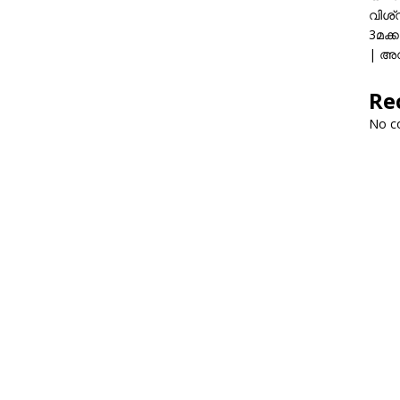
വിശ്
3മക്
| അവ
Re
No c