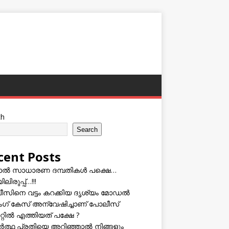
ch
Search
cent Posts
ടാൽ സാധാരണ ദമ്പതികൾ പക്ഷെ…
ലിരുപ്പ്…!!!
സിനെ വട്ടം കറക്കിയ ദൃശ്യം മോഡല്‍
സിംഗ് കേസ് അന്വേഷിച്ചാണ് പോലീസ്
റ്റിൽ എത്തിയത് പക്ഷേ ?
ത്ഥ പ്രതിയെ അറിഞ്ഞാൽ നിങ്ങളും