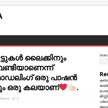
A
ട്ടുകൾ ലൈക്കിനും
Sear
േണ്ടിയാണെന്ന്
Re
 മോഡലിംഗ് ഒരു പാഷൻ
കണ്
ും ഒരു കലയാണ്
.
കയ്യി
പോലീ
മിസ്
 Report
0
ഫ്ലാ
യഥാർ