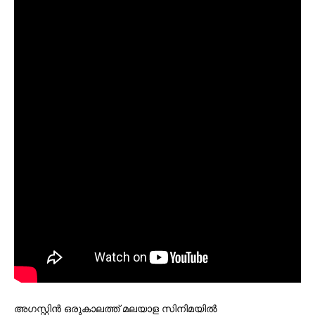
അഗസ്റ്റിൻ ഒരുകാലത്ത് മലയാള സിനിമയിൽ