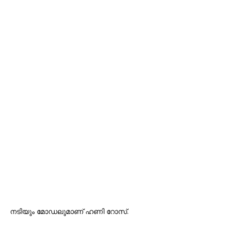
നടിയും മോഡലുമാണ് ഹണി റോസ്.