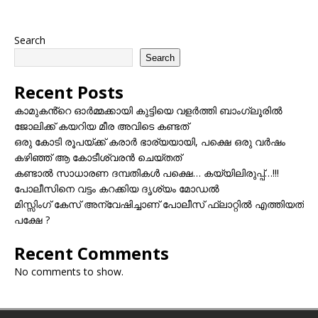
Search
Search
Recent Posts
കാമുകൻ്റെ ഓർമ്മക്കായി കുട്ടിയെ വളർത്തി ബാംഗ്ലൂരിൽ
ജോലിക്ക് കയറിയ മീര അവിടെ കണ്ടത്
ഒരു കോടി രൂപയ്ക്ക് കരാർ ഭാര്യയായി, പക്ഷെ ഒരു വർഷം
കഴിഞ്ഞ് ആ കോടീശ്വരൻ ചെയ്തത്
കണ്ടാൽ സാധാരണ ദമ്പതികൾ പക്ഷെ… കയ്യിലിരുപ്പ്…!!!
പോലീസിനെ വട്ടം കറക്കിയ ദൃശ്യം മോഡല്‍
മിസ്സിംഗ് കേസ് അന്വേഷിച്ചാണ് പോലീസ് ഫ്ലാറ്റിൽ എത്തിയത്
പക്ഷേ ?
Recent Comments
No comments to show.