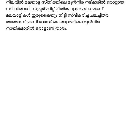
നിലവിൽ മലയാള സിനിമയിലെ മുൻനിര നടിമാരിൽ ഒരാളായ
നടി നിരവധി സൂപ്പർ ഹിറ്റ് ചിത്രങ്ങളുടെ ഭാഗമാണ്.
മലയാളികൾ ഇരുകൈയും നീട്ടി സ്വീകരിച്ച ചലച്ചിത്ര
താരമാണ് ഹണി റോസ്. മലയാളത്തിലെ മുൻനിര
നായികമാരിൽ ഒരാളാണ് താരം.