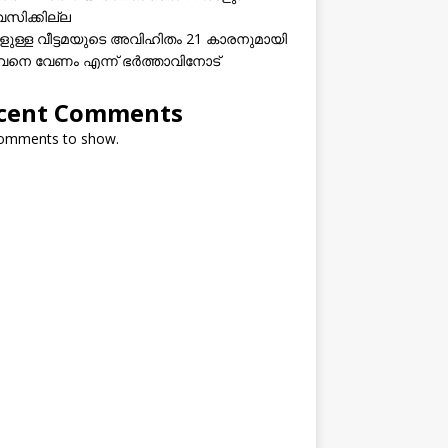
വസിക്കില്ല
കളുള്ള വീട്ടമയുടെ അവിഹിതം 21 കാരനുമായി
നെ വേണം എന്ന് ഭർത്താവിനോട്
cent Comments
omments to show.