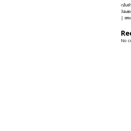
വിശ്
3മക്
| അവ
Re
No c