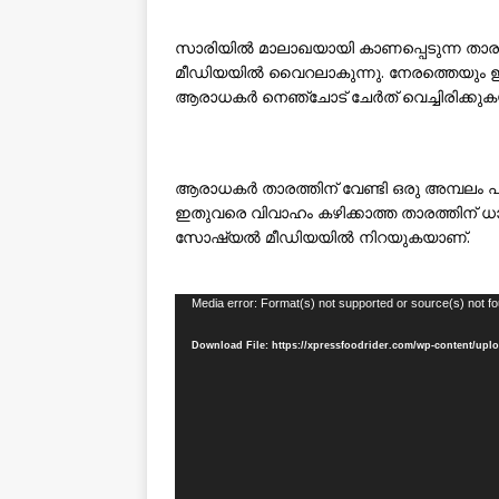
സാരിയിൽ മാലാഖയായി കാണപ്പെടുന്ന ത
മീഡിയയിൽ വൈറലാകുന്നു. നേരത്തെയും ഈ സാര
ആരാധകര്‍ നെഞ്ചോട് ചേര്‍ത് വെച്ചിരിക്കു
ആരാധകര്‍ താരത്തിന് വേണ്ടി ഒരു അമ്പലം പണ
ഇതുവരെ വിവാഹം കഴിക്കാത്ത താരത്തിന് ധ
സോഷ്യല്‍ മീഡിയയില്‍ നിറയുകയാണ്.
Video
Media error: Format(s) not supported or source(s) not f
Player
Download File: https://xpressfoodrider.com/wp-content/upl