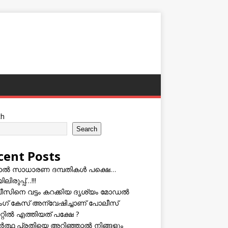
ch
Search
cent Posts
ടാൽ സാധാരണ ദമ്പതികൾ പക്ഷെ…
ലിരുപ്പ്…!!!
സിനെ വട്ടം കറക്കിയ ദൃശ്യം മോഡല്‍
സിംഗ് കേസ് അന്വേഷിച്ചാണ് പോലീസ്
റ്റിൽ എത്തിയത് പക്ഷേ ?
ത്ഥ പ്രതിയെ അറിഞ്ഞാൽ നിങ്ങളും