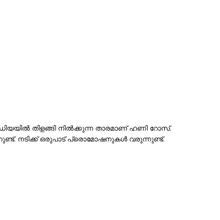
ിയയിൽ തിളങ്ങി നിൽക്കുന്ന താരമാണ് ഹണി റോസ്.
്ട്. നടിക്ക് ഒരുപാട് പ്രൊമോഷനുകൾ വരുന്നുണ്ട്.