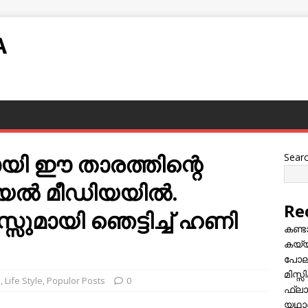
A
ായി ഈ താരത്തിന്റെ
Sear
ല്‍ മീഡിയയില്‍.
Re
്സുമായി ഞെട്ടിച്ച്‌ ഹണി
കണ്
കയ്യി
പോലീ
മിസ്
m
,
Life Style
,
Populor Posts
0
ഫ്ലാ
യഥാർ