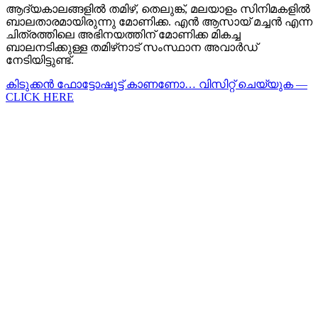
ആദ്യകാലങ്ങളിൽ തമിഴ്, തെലുങ്ക്, മലയാളം സിനിമകളിൽ
ബാലതാരമായിരുന്നു മോണിക്ക. എൻ ആസായ് മച്ചൻ എന്ന
ചിത്രത്തിലെ അഭിനയത്തിന് മോണിക്ക മികച്ച
ബാലനടിക്കുള്ള തമിഴ്‌നാട് സംസ്ഥാന അവാർഡ്
നേടിയിട്ടുണ്ട്.
കിടുക്കന്‍ ഫോട്ടോഷൂട്ട്‌ കാണണോ… വിസിറ്റ് ചെയ്യുക —
CLICK HERE