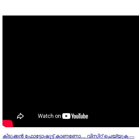
കിടുക്കന്‍ ഫോട്ടോഷൂട്ട്‌ കാണണോ… വിസിറ്റ് ചെയ്യുക —