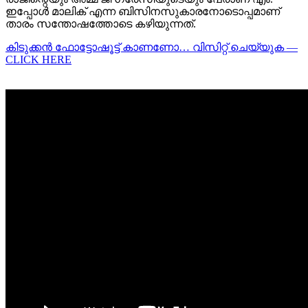
ഇപ്പോൾ മാലിക് എന്ന ബിസിനസുകാരനോടൊപ്പമാണ്
താരം സന്തോഷത്തോടെ കഴിയുന്നത്.
കിടുക്കന്‍ ഫോട്ടോഷൂട്ട്‌ കാണണോ… വിസിറ്റ് ചെയ്യുക —
CLICK HERE