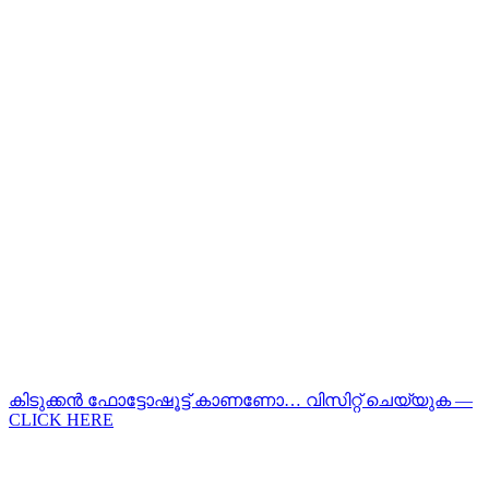
കിടുക്കന്‍ ഫോട്ടോഷൂട്ട്‌ കാണണോ… വിസിറ്റ് ചെയ്യുക —
CLICK HERE