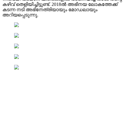
കഴിവ് തെളിയിച്ചിട്ടുണ്ട്. 2018ൽ അഭിനയ ലോകത്തേക്ക്
കടന്ന നടി അഭിനേത്രിയായും മോഡലായും
അറിയപ്പെടുന്നു.