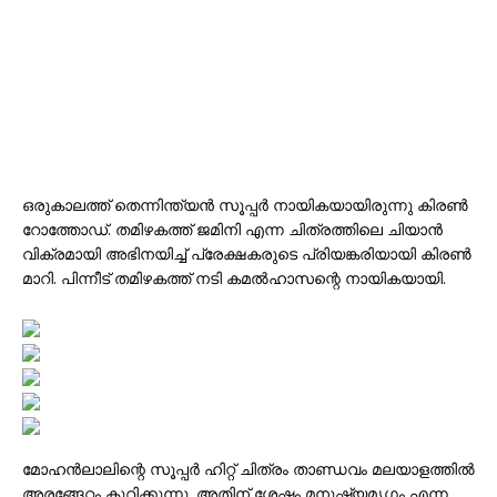
ഒരുകാലത്ത് തെന്നിന്ത്യൻ സൂപ്പർ നായികയായിരുന്നു കിരൺ
റോത്തോഡ്. തമിഴകത്ത് ജമിനി എന്ന ചിത്രത്തിലെ ചിയാൻ
വിക്രമായി അഭിനയിച്ച് പ്രേക്ഷകരുടെ പ്രിയങ്കരിയായി കിരൺ
മാറി. പിന്നീട് തമിഴകത്ത് നടി കമൽഹാസന്റെ നായികയായി.
മോഹൻലാലിന്റെ സൂപ്പർ ഹിറ്റ് ചിത്രം താണ്ഡവം മലയാളത്തിൽ
അരങ്ങേറ്റം കുറിക്കുന്നു. അതിന് ശേഷം മനുഷ്യമൃഗം എന്ന