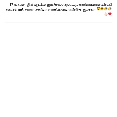
17-ാം വയസ്സിൽ എല്ലാ ഇന്ത്യക്കാരുടെയും അഭിമാനമായ പ്രാചി
തെഹ്‌ലാൻ
. മാമാങ്കത്തിലെ നായികയുടെ ജീവിതം ഇങ്ങനെ