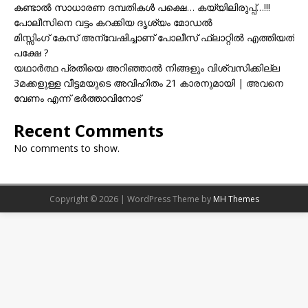
കണ്ടാൽ സാധാരണ ദമ്പതികൾ പക്ഷെ… കയ്യിലിരുപ്പ്…!!!
പോലീസിനെ വട്ടം കറക്കിയ ദൃശ്യം മോഡല്‍
മിസ്സിംഗ് കേസ് അന്വേഷിച്ചാണ് പോലീസ് ഫ്ലാറ്റിൽ എത്തിയത്
പക്ഷേ ?
യഥാർത്ഥ പ്രതിയെ അറിഞ്ഞാൽ നിങ്ങളും വിശ്വസിക്കില്ല
3മക്കളുള്ള വീട്ടമയുടെ അവിഹിതം 21 കാരനുമായി | അവനെ
വേണം എന്ന് ഭർത്താവിനോട്
Recent Comments
No comments to show.
Copyright © 2026 | WordPress Theme by
MH Themes