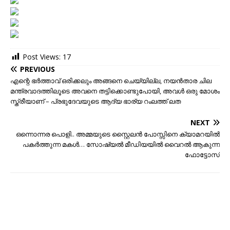
Post Views:
17
PREVIOUS
എന്റെ ഭർത്താവ് ഒരിക്കലും അങ്ങനെ ചെയ്യില്ല, നയൻതാര ചില
മന്ത്രവാദത്തിലൂടെ അവനെ തട്ടിക്കൊണ്ടുപോയി, അവൾ ഒരു മോശം
സ്ത്രീയാണ് – പ്രഭുദേവയുടെ ആദ്യ ഭാര്യ റംലത്ത് ലത
NEXT
ഒന്നൊന്നര പൊളി.. അമ്മയുടെ സ്റ്റൈലന്‍ പോസ്സിനെ ക്യാമറയില്‍
പകര്‍ത്തുന്ന മകള്‍… സോഷ്യല്‍ മീഡിയയില്‍ വൈറല്‍ ആകുന്ന
ഫോട്ടോസ്