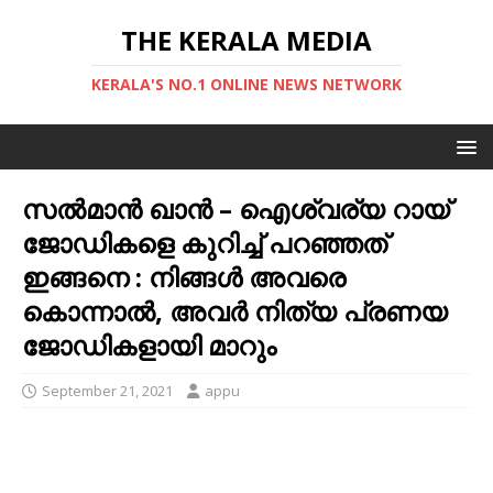
THE KERALA MEDIA
KERALA'S NO.1 ONLINE NEWS NETWORK
സൽമാൻ ഖാൻ – ഐശ്വര്യ റായ്
ജോഡികളെ കുറിച്ച് പറഞ്ഞത്
ഇങ്ങനെ : നിങ്ങൾ അവരെ
കൊന്നാൽ, അവർ നിത്യ പ്രണയ
ജോഡികളായി മാറും
September 21, 2021
appu