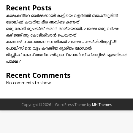
Recent Posts
കാമുകൻ്റെ ഓർമ്മക്കായി കുട്ടിയെ വളർത്തി ബാംഗ്ലൂരിൽ
ജോലിക്ക് കയറിയ മീര അവിടെ കണ്ടത്
ഒരു കോടി രൂപയ്ക്ക് കരാർ ഭാര്യയായി, പക്ഷെ ഒരു വർഷം
കഴിഞ്ഞ് ആ കോടീശ്വരൻ ചെയ്തത്
കണ്ടാൽ സാധാരണ ദമ്പതികൾ പക്ഷെ… കയ്യിലിരുപ്പ്…!!!
പോലീസിനെ വട്ടം കറക്കിയ ദൃശ്യം മോഡല്‍
മിസ്സിംഗ് കേസ് അന്വേഷിച്ചാണ് പോലീസ് ഫ്ലാറ്റിൽ എത്തിയത്
പക്ഷേ ?
Recent Comments
No comments to show.
Copyright © 2026 | WordPress Theme by
MH Themes