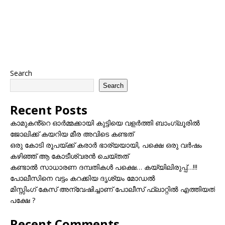
Search
Search
Recent Posts
കാമുകൻ്റെ ഓർമ്മക്കായി കുട്ടിയെ വളർത്തി ബാംഗ്ലൂരിൽ
ജോലിക്ക് കയറിയ മീര അവിടെ കണ്ടത്
ഒരു കോടി രൂപയ്ക്ക് കരാർ ഭാര്യയായി, പക്ഷെ ഒരു വർഷം
കഴിഞ്ഞ് ആ കോടീശ്വരൻ ചെയ്തത്
കണ്ടാൽ സാധാരണ ദമ്പതികൾ പക്ഷെ… കയ്യിലിരുപ്പ്…!!!
പോലീസിനെ വട്ടം കറക്കിയ ദൃശ്യം മോഡല്‍
മിസ്സിംഗ് കേസ് അന്വേഷിച്ചാണ് പോലീസ് ഫ്ലാറ്റിൽ എത്തിയത്
പക്ഷേ ?
Recent Comments