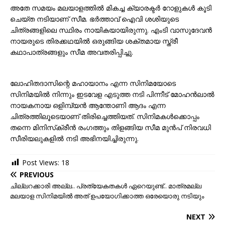
അതേ സമയം മലയാളത്തിൽ മികച്ച ക്യാരക്ടർ റോളുകൾ കൂടി
ചെയ്ത നടിയാണ് സീമ. ഭർത്താവ് ഐവി ശശിയുടെ
ചിത്രങ്ങളിലെ സ്ഥിരം നായികയായിരുന്നു. എംടി വാസുദേവൻ
നായരുടെ തിരക്കഥയിൽ ഒരുങ്ങിയ ശക്തമായ സ്ത്രീ
കഥാപാത്രങ്ങളും സീമ അവതരിപ്പിച്ചു.
ലോഹിതദാസിന്റെ മഹായാനം എന്ന സിനിമയോടെ
സിനിമയിൽ നിന്നും ഇടവേള എടുത്ത നടി പിന്നീട് മോഹൻലാൽ
നായകനായ ഒളിമ്പ്യൻ ആന്തോണി ആദം എന്ന
ചിത്രത്തിലൂടെയാണ് തിരിച്ചെത്തിയത്. സിനിമകൾക്കൊപ്പം
തന്നെ മിനിസ്‌ക്രീൻ രംഗത്തും തിളങ്ങിയ സീമ മുൻപ് നിരവധി
സീരിയലുകളിൽ നടി അഭിനയിച്ചിരുന്നു.
Post Views:
18
PREVIOUS
ചില്ലറക്കാരി അല്ല.. പ്രത്യേകതകള്‍ ഏറെയുണ്ട്.. മാത്രമല്ല
മലയാള സിനിമയിൽ അത് ഉപയോഗിക്കാത്ത ഒരേയൊരു നടിയും
NEXT