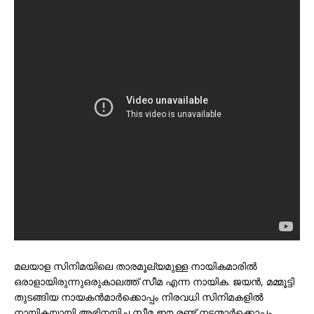
മലയാള സിനിമയിലെ താരമൂല്യമുള്ള നായികമാരിൽ
ഒരാളായിരുന്നുഒരുകാലത്ത് സീമ എന്ന നായിക. ജയൻ, മമ്മൂട്ടി
തുടങ്ങിയ നായകൻമാർക്കൊപ്പം നിരവധി സിനിമകളിൽ
നായികയായി അഭിനയിച്ച സീമ ഈ രണ്ട് നടന്മാർക്കൊപ്പം