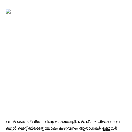
വാൻ ലൈഫ് വ്ലോഗിലൂടെ മലയാളികൾക്ക് പരിചിതമായ ഇ-
ബുൾ ജെറ്റ് ബ്രദേഴ്സ് ലോകം മുഴുവനും ആരാധകര്‍ ഉള്ളവര്‍