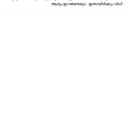
ആരും ഇറങ്ങണ്ടട്ടോ.. ഇതായിരിക്കും വിധി