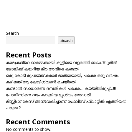
Search
Search
Recent Posts
കാമുകൻ്റെ ഓർമ്മക്കായി കുട്ടിയെ വളർത്തി ബാംഗ്ലൂരിൽ
ജോലിക്ക് കയറിയ മീര അവിടെ കണ്ടത്
ഒരു കോടി രൂപയ്ക്ക് കരാർ ഭാര്യയായി, പക്ഷെ ഒരു വർഷം
കഴിഞ്ഞ് ആ കോടീശ്വരൻ ചെയ്തത്
കണ്ടാൽ സാധാരണ ദമ്പതികൾ പക്ഷെ… കയ്യിലിരുപ്പ്…!!!
പോലീസിനെ വട്ടം കറക്കിയ ദൃശ്യം മോഡല്‍
മിസ്സിംഗ് കേസ് അന്വേഷിച്ചാണ് പോലീസ് ഫ്ലാറ്റിൽ എത്തിയത്
പക്ഷേ ?
Recent Comments
No comments to show.