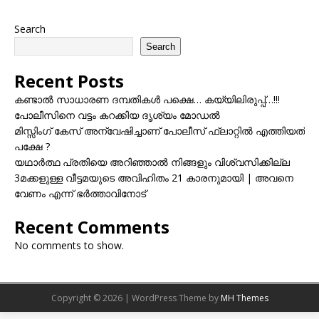
Search
Search
Recent Posts
കണ്ടാൽ സാധാരണ ദമ്പതികൾ പക്ഷെ… കയ്യിലിരുപ്പ്…!!!
പോലീസിനെ വട്ടം കറക്കിയ ദൃശ്യം മോഡല്‍
മിസ്സിംഗ് കേസ് അന്വേഷിച്ചാണ് പോലീസ് ഫ്ലാറ്റിൽ എത്തിയത്
പക്ഷേ ?
യഥാർത്ഥ പ്രതിയെ അറിഞ്ഞാൽ നിങ്ങളും വിശ്വസിക്കില്ല
3മക്കളുള്ള വീട്ടമയുടെ അവിഹിതം 21 കാരനുമായി | അവനെ
വേണം എന്ന് ഭർത്താവിനോട്
Recent Comments
No comments to show.
Copyright © 2026 | WordPress Theme by
MH Themes