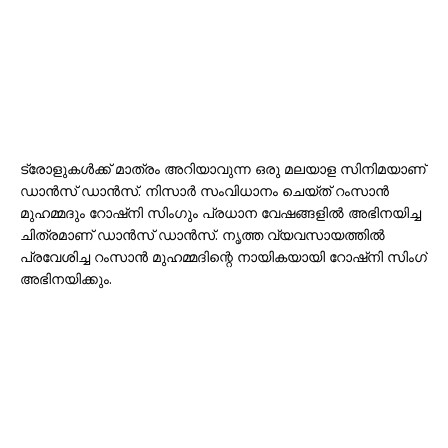
ട്രോളുകൾക്ക് മാത്രം അറിയാവുന്ന ഒരു മലയാള സിനിമയാണ്
ഡാൻസ് ഡാൻസ്. നിസാർ സംവിധാനം ചെയ്ത് റംസാൻ
മുഹമ്മദും റോഷ്നി സിംഗും പ്രധാന വേഷങ്ങളിൽ അഭിനയിച്ച
ചിത്രമാണ് ഡാൻസ് ഡാൻസ്. നൃത്ത വ്യവസായത്തിൽ
പ്രവേശിച്ച റംസാൻ മുഹമ്മദിന്റെ നായികയായി റോഷ്നി സിംഗ്
അഭിനയിക്കും.