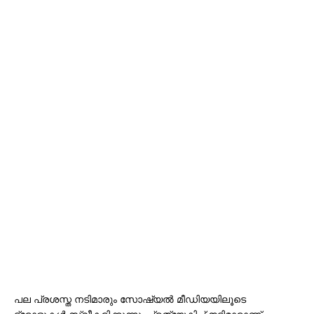
പല പ്രശസ്ത നടിമാരും സോഷ്യൽ മീഡിയയിലൂടെ