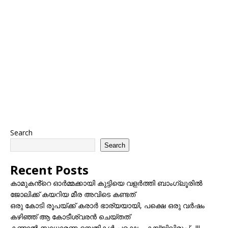
Search
Search
Recent Posts
കാമുകൻ്റെ ഓർമ്മക്കായി കുട്ടിയെ വളർത്തി ബാംഗ്ലൂരിൽ
ജോലിക്ക് കയറിയ മീര അവിടെ കണ്ടത്
ഒരു കോടി രൂപയ്ക്ക് കരാർ ഭാര്യയായി, പക്ഷെ ഒരു വർഷം
കഴിഞ്ഞ് ആ കോടീശ്വരൻ ചെയ്തത്
കണ്ടാൽ സാധാരണ ദമ്പതികൾ പക്ഷെ… കയ്യിലിരുപ്പ്…!!!