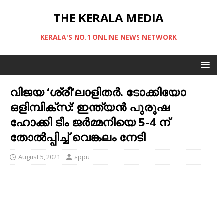
THE KERALA MEDIA
KERALA'S NO.1 ONLINE NEWS NETWORK
വിജയ ‘ശ്രീ’ലാളിതര്‍. ടോക്കിയോ
ഒളിമ്പിക്സ്: ഇന്ത്യൻ പുരുഷ
ഹോക്കി ടീം ജർമ്മനിയെ 5-4 ന്
തോൽപ്പിച്ച് വെങ്കലം നേടി
August 5, 2021
appu