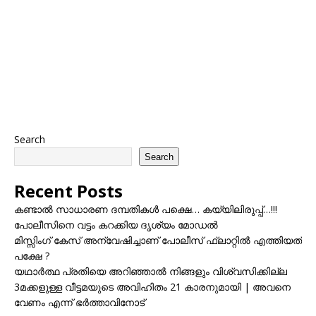
Search
Search
Recent Posts
കണ്ടാൽ സാധാരണ ദമ്പതികൾ പക്ഷെ… കയ്യിലിരുപ്പ്…!!!
പോലീസിനെ വട്ടം കറക്കിയ ദൃശ്യം മോഡല്‍
മിസ്സിംഗ് കേസ് അന്വേഷിച്ചാണ് പോലീസ് ഫ്ലാറ്റിൽ എത്തിയത്
പക്ഷേ ?
യഥാർത്ഥ പ്രതിയെ അറിഞ്ഞാൽ നിങ്ങളും വിശ്വസിക്കില്ല
3മക്കളുള്ള വീട്ടമയുടെ അവിഹിതം 21 കാരനുമായി | അവനെ
വേണം എന്ന് ഭർത്താവിനോട്