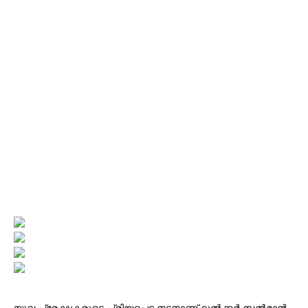
യുവ പ്രേക്ഷകരുടെ പ്രിയപ്പെട്ട നടനാണ് ദുൽക്കർ സൽമാൻ.