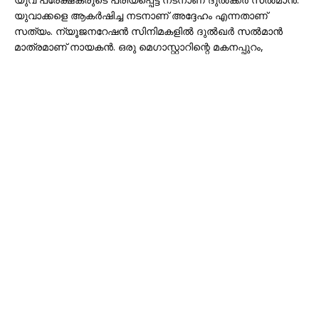
യുവാക്കളെ ആകർഷിച്ച നടനാണ് അദ്ദേഹം എന്നതാണ്
സത്യം. ന്യൂജനറേഷൻ സിനിമകളിൽ ദുൽഖർ സൽമാൻ
മാത്രമാണ് നായകൻ. ഒരു മെഗാസ്റ്റാറിന്റെ മകനപ്പുറം,