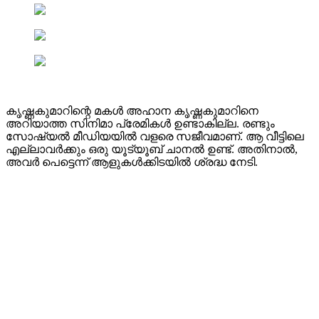
കൃഷ്ണകുമാറിന്റെ മകൾ അഹാന കൃഷ്ണകുമാറിനെ
അറിയാത്ത സിനിമാ പ്രേമികൾ ഉണ്ടാകില്ല. രണ്ടും
സോഷ്യൽ മീഡിയയിൽ വളരെ സജീവമാണ്. ആ വീട്ടിലെ
എല്ലാവർക്കും ഒരു യൂട്യൂബ് ചാനൽ ഉണ്ട്. അതിനാൽ,
അവർ പെട്ടെന്ന് ആളുകൾക്കിടയിൽ ശ്രദ്ധ നേടി.