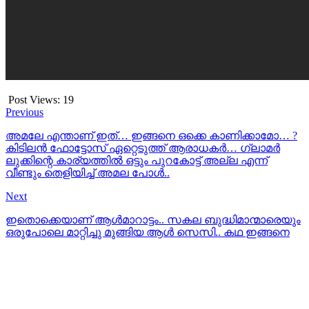
Post Views:
19
Previous
അമലേ എന്താണ് ഇത്… ഇങ്ങനെ ഒക്കെ കാണിക്കാമോ… ?
കിടിലന്‍ ഫോട്ടോസ് ഏറ്റെടുത്ത് ആരാധകര്‍… ഗ്ലാമര്‍
ലുക്കിന്റെ കാര്യത്തില്‍ ഒട്ടും പുറകോട്ട് അല്ല എന്ന്
വീണ്ടും തെളിയിച്ച് അമല പോള്‍..
Next
ഇതൊക്കെയാണ് ആള്‍മാറാട്ടം.. സകല ബുദ്ധിമാന്മാരെയും
ഒരുപോലെ മാറ്റിച്ചു മുങ്ങിയ ആള്‍ സെസി.. കഥ ഇങ്ങനെ