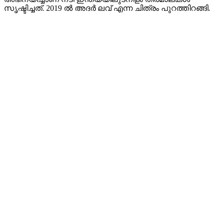
സൃഷ്ടിച്ചത്. 2019 ൽ അദർ ലവ് എന്ന ചിത്രം പുറത്തിറങ്ങി.