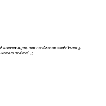
ൽ വൈറലാകുന്നു. സഹോദരിമാരായ ജാൻവിക്കൊപ്പം
ഷാനയെ അഭിനന്ദിച്ചു.