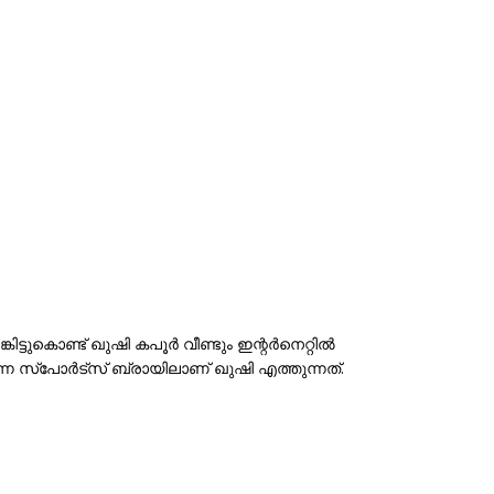
്കിട്ടുകൊണ്ട് ഖുഷി കപൂർ വീണ്ടും ഇന്റർനെറ്റിൽ
ന്ന സ്പോർട്സ് ബ്രായിലാണ് ഖുഷി എത്തുന്നത്.