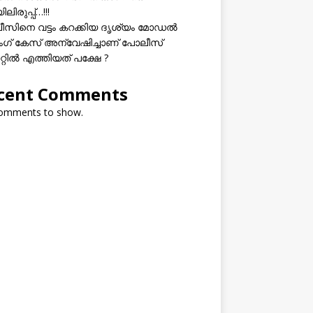
ലിരുപ്പ്…!!!
സിനെ വട്ടം കറക്കിയ ദൃശ്യം മോഡല്‍
സിംഗ് കേസ് അന്വേഷിച്ചാണ് പോലീസ്
റ്റിൽ എത്തിയത് പക്ഷേ ?
cent Comments
omments to show.