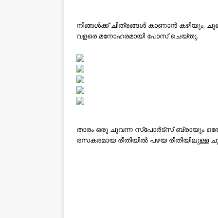
നിങ്ങൾക്ക് ചിത്രങ്ങൾ കാണാൻ കഴിയും. ച
വളരെ മനോഹരമായി പോസ് ചെയ്തു.
താരം ഒരു ചുവന്ന സ്‌പോർട്‌സ് ബ്രായും ഒര
രസകരമായ രീതിയിൽ പഴയ രീതിയിലുള്ള ചു