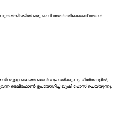
ുണ്ടുകൾക്കിടയിൽ ഒരു ചെറി അമർത്തിക്കൊണ്ട് അവൾ
േ നിറമുള്ള ഹെയർ ബാൻഡും ധരിക്കുന്നു. ചിത്രങ്ങളിൽ,
വന്ന ടെലിഫോൺ ഉപയോഗിച്ച് ഖുഷി പോസ് ചെയ്യുന്നു.