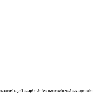
ോദരി ഖുഷി കപൂർ സിനിമാ മേഖലയിലേക്ക് കടക്കുന്നതിന്