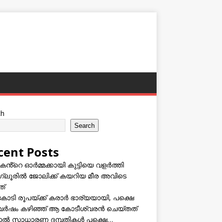
ch
Search
cent Posts
കൻ്റെ ഓർമ്മക്കായി കുട്ടിയെ വളർത്തി
്ലൂരിൽ ജോലിക്ക് കയറിയ മീര അവിടെ
ത്
കോടി രൂപയ്ക്ക് കരാർ ഭാര്യയായി, പക്ഷെ
വർഷം കഴിഞ്ഞ് ആ കോടീശ്വരൻ ചെയ്തത്
ടാൽ സാധാരണ ദമ്പതികൾ പക്ഷെ…