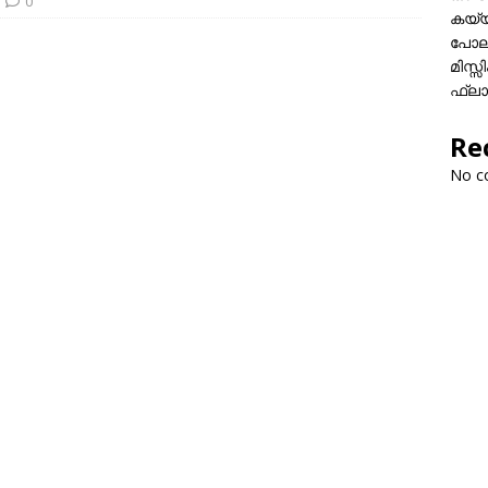
0
കയ്യി
പോലീ
മിസ്
ഫ്ലാ
Re
No c