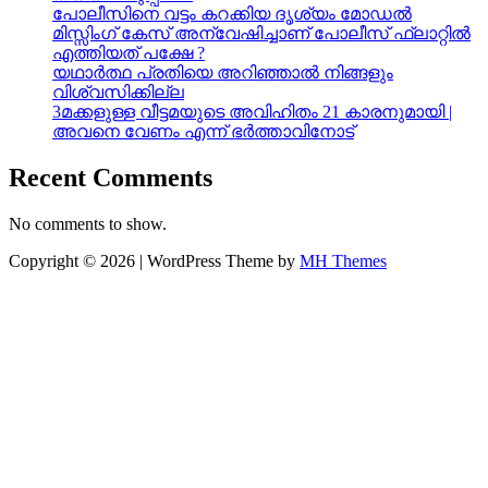
പോലീസിനെ വട്ടം കറക്കിയ ദൃശ്യം മോഡല്‍
മിസ്സിംഗ് കേസ് അന്വേഷിച്ചാണ് പോലീസ് ഫ്ലാറ്റിൽ
എത്തിയത് പക്ഷേ ?
യഥാർത്ഥ പ്രതിയെ അറിഞ്ഞാൽ നിങ്ങളും
വിശ്വസിക്കില്ല
3മക്കളുള്ള വീട്ടമയുടെ അവിഹിതം 21 കാരനുമായി |
അവനെ വേണം എന്ന് ഭർത്താവിനോട്
Recent Comments
No comments to show.
Copyright © 2026 | WordPress Theme by
MH Themes