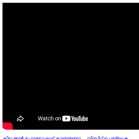
കിടുക്കന്‍ ഫോട്ടോഷൂട്ട്‌ കാണണോ… വിസിറ്റ് ചെയ്യുക —