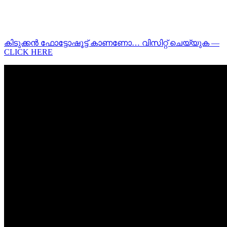
കിടുക്കന്‍ ഫോട്ടോഷൂട്ട്‌ കാണണോ… വിസിറ്റ് ചെയ്യുക —
CLICK HERE