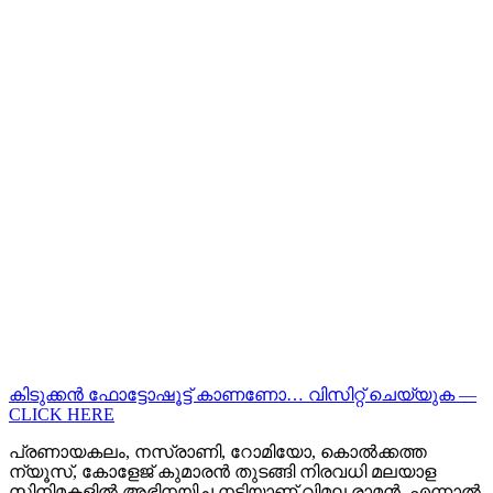
കിടുക്കന്‍ ഫോട്ടോഷൂട്ട്‌ കാണണോ… വിസിറ്റ് ചെയ്യുക —
CLICK HERE
പ്രണായകലം, നസ്രാണി, റോമിയോ, കൊൽക്കത്ത
ന്യൂസ്, കോളേജ് കുമാരൻ തുടങ്ങി നിരവധി മലയാള
സിനിമകളിൽ അഭിനയിച്ച നടിയാണ് വിമല രാമൻ. എന്നാൽ