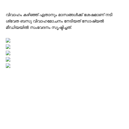
വിവാഹം കഴിഞ്ഞ് ഏതാനും മാസങ്ങൾക്ക് ശേഷമാണ് നടി
ശ്വേത ബസു വിവാഹമോചനം നേടിയത് സോഷ്യൽ
മീഡിയയിൽ സംവേദനം സൃഷ്ടിച്ചത്.