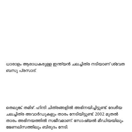
ധാരാളം ആരാധകരുള്ള ഇന്ത്യൻ ചലച്ചിത്ര നടിയാണ് ശ്വേത
ബസു പ്രസാദ്.
തെലുങ്ക്. തമിഴ്. ഹിന്ദി ചിത്രങ്ങളിൽ അഭിനയിച്ചിട്ടുണ്ട്. ദേശീയ
ചലച്ചിത്ര അവാർഡുകളും താരം നേടിയിട്ടുണ്ട്. 2002 മുതൽ
താരം അഭിനയത്തിൽ സജീവമാണ്. സോഷ്യൽ മീഡിയയിലും
ജേണലിസത്തിലും ബിരുദം നേടി.