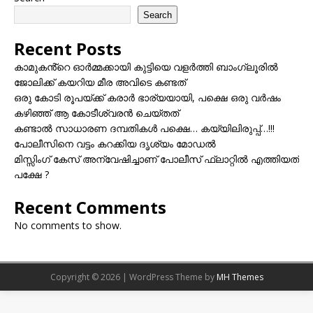
Search
Recent Posts
കാമുകൻ്റെ ഓർമ്മക്കായി കുട്ടിയെ വളർത്തി ബാംഗ്ലൂരിൽ
ജോലിക്ക് കയറിയ മീര അവിടെ കണ്ടത്
ഒരു കോടി രൂപയ്ക്ക് കരാർ ഭാര്യയായി, പക്ഷെ ഒരു വർഷം
കഴിഞ്ഞ് ആ കോടീശ്വരൻ ചെയ്തത്
കണ്ടാൽ സാധാരണ ദമ്പതികൾ പക്ഷെ… കയ്യിലിരുപ്പ്…!!!
പോലീസിനെ വട്ടം കറക്കിയ ദൃശ്യം മോഡല്‍
മിസ്സിംഗ് കേസ് അന്വേഷിച്ചാണ് പോലീസ് ഫ്ലാറ്റിൽ എത്തിയത്
പക്ഷേ ?
Recent Comments
No comments to show.
Copyright © 2026 | WordPress Theme by
MH Themes