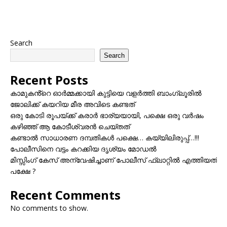
Search
Search
Recent Posts
കാമുകൻ്റെ ഓർമ്മക്കായി കുട്ടിയെ വളർത്തി ബാംഗ്ലൂരിൽ
ജോലിക്ക് കയറിയ മീര അവിടെ കണ്ടത്
ഒരു കോടി രൂപയ്ക്ക് കരാർ ഭാര്യയായി, പക്ഷെ ഒരു വർഷം
കഴിഞ്ഞ് ആ കോടീശ്വരൻ ചെയ്തത്
കണ്ടാൽ സാധാരണ ദമ്പതികൾ പക്ഷെ… കയ്യിലിരുപ്പ്…!!!
പോലീസിനെ വട്ടം കറക്കിയ ദൃശ്യം മോഡല്‍
മിസ്സിംഗ് കേസ് അന്വേഷിച്ചാണ് പോലീസ് ഫ്ലാറ്റിൽ എത്തിയത്
പക്ഷേ ?
Recent Comments
No comments to show.