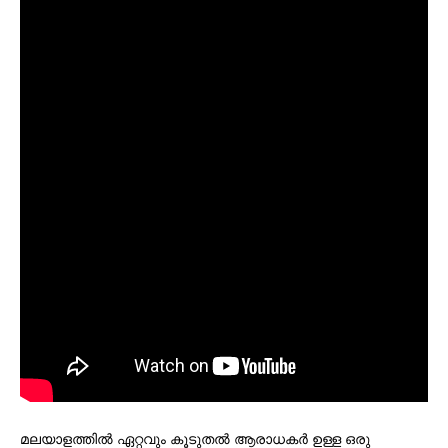
മലയാളത്തില്‍ ഏറ്റവും കൂടുതല്‍ ആരാധകര്‍ ഉള്ള ഒരു