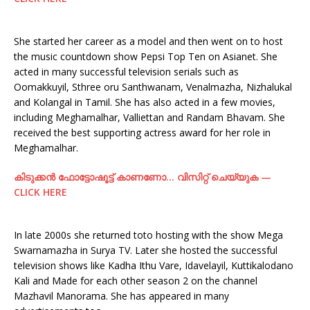
She started her career as a model and then went on to host
the music countdown show Pepsi Top Ten on Asianet. She
acted in many successful television serials such as
Oomakkuyil, Sthree oru Santhwanam, Venalmazha, Nizhalukal
and Kolangal in Tamil. She has also acted in a few movies,
including Meghamalhar, Valliettan and Randam Bhavam. She
received the best supporting actress award for her role in
Meghamalhar.
കിടുക്കന്‍ ഫോട്ടോഷൂട്ട്‌ കാണണോ… വിസിറ്റ് ചെയ്യുക —
CLICK HERE
In late 2000s she returned toto hosting with the show Mega
Swarnamazha in Surya TV. Later she hosted the successful
television shows like Kadha Ithu Vare, Idavelayil, Kuttikalodano
Kali and Made for each other season 2 on the channel
Mazhavil Manorama. She has appeared in many