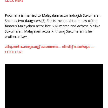
CLICK HERE
Poornima is married to Malayalam actor Indrajith Sukumaran.
She has two daughters.[3] She is the daughter-in-law of the
famous Malayalam actor late Sukumaran and actress Mallika
Sukumaran. Malayalam actor Prithviraj Sukumaran is her
brother-in-law.
കിടുക്കന്‍ ഫോട്ടോഷൂട്ട്‌ കാണണോ… വിസിറ്റ് ചെയ്യുക —
CLICK HERE