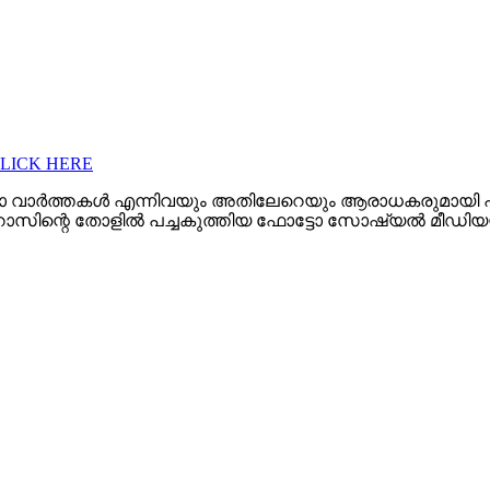
CLICK HERE
മാ വാർത്തകൾ എന്നിവയും അതിലേറെയും ആരാധകരുമായി പതിവ
ന്റെ തോളിൽ പച്ചകുത്തിയ ഫോട്ടോ സോഷ്യൽ മീഡിയയിൽ