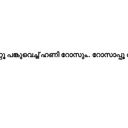
 ടാറ്റൂ പങ്കുവെച്ച് ഹണി റോസും.. റോസാപ്