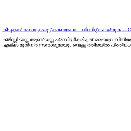
കിടുക്കന്‍ ഫോട്ടോഷൂട്ട്‌ കാണണോ… വിസിറ്റ് ചെയ്യുക — 
ക്രിസ്റ്റി ടാറ്റൂ ആണ് ടാറ്റൂ പ്രസിദ്ധീകരിച്ചത്. മലയാള സി
എല്ലാ മുൻനിര നടന്മാരുമായും വെള്ളിത്തിരയിൽ പ്രത്യക്ഷ