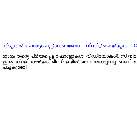
കിടുക്കന്‍ ഫോട്ടോഷൂട്ട്‌ കാണണോ… വിസിറ്റ് ചെയ്യുക — 
താരം തന്റെ പ്രിയപ്പെട്ട ഫോട്ടോകൾ, വീഡിയോകൾ, സിനി
ഇപ്പോൾ സോഷ്യൽ മീഡിയയിൽ വൈറലാകുന്നു. ഹണി റോസി
പച്ചകുത്തി.