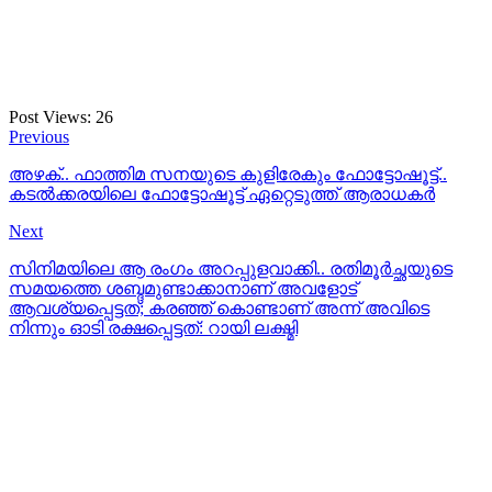
Post Views:
26
Previous
അഴക്.. ഫാത്തിമ സനയുടെ കുളിരേകും ഫോട്ടോഷൂട്ട്..
കടൽക്കരയിലെ ഫോട്ടോഷൂട്ട് ഏറ്റെടുത്ത് ആരാധകർ
Next
സിനിമയിലെ ആ രംഗം അറപ്പുളവാക്കി.. രതിമൂര്‍ച്ഛയുടെ
സമയത്തെ ശബ്ദമുണ്ടാക്കാനാണ് അവളോട്
ആവശ്യപ്പെട്ടത്; കരഞ്ഞ് കൊണ്ടാണ് അന്ന് അവിടെ
നിന്നും ഓടി രക്ഷപ്പെട്ടത്: റായി ലക്ഷ്മി