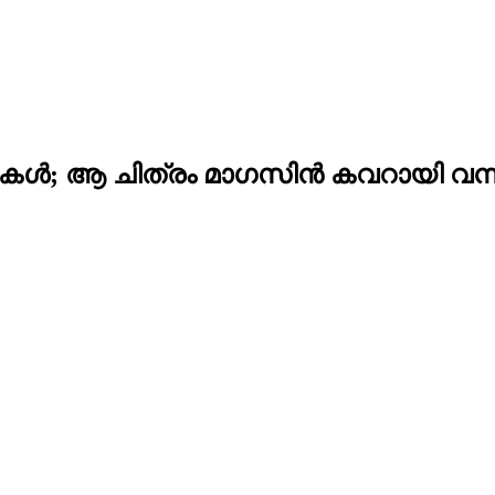
ത മകൾ; ആ ചിത്രം മാഗസിൻ കവറായി വന