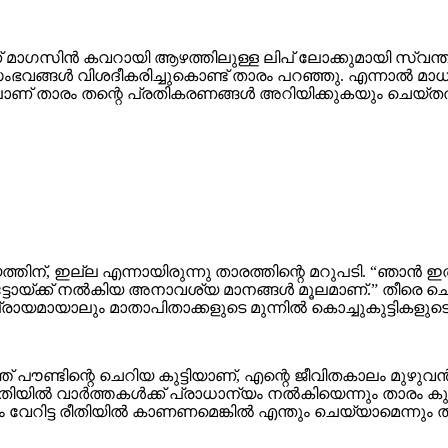
മാഗസിൻ കവറായി ആഴത്തിലുള്ള ലിപ് ലോക്കുമായി സ്വന്തം അച
 സംഭവങ്ങൾ വിശദീകരിച്ചുകൊണ്ട് താരം പറഞ്ഞു. എന്നാൽ മാധ
് താരം തന്റെ പ്രതികരണങ്ങൾ അറിയിക്കുകയും ചെയ്തത
്തിന്, ഇല്ല എന്നായിരുന്നു താരത്തിന്റെ മറുപടി. “ഞാൻ 
 ഫോട്ടോയ്ക്ക് നൽകിയ അനാവശ്യ മാനങ്ങൾ മൂലമാണ്.” തീരെ 
, പ്രായമായാലും മാതാപിതാക്കളുടെ മുന്നിൽ കൊച്ചുകുട്ടികളു
് പൗണ്ടിന്റെ ചെറിയ കുട്ടിയാണ്, എന്റെ ജീവിതകാലം മുഴു
ൽ വാർത്തകൾക്ക് പ്രാധാന്യം നൽകിയെന്നും താരം കുറ്റപ്പ
ം വേറിട്ട രീതിയിൽ കാണണമെങ്കിൽ എന്തും ചെയ്യാമെന്നും താ