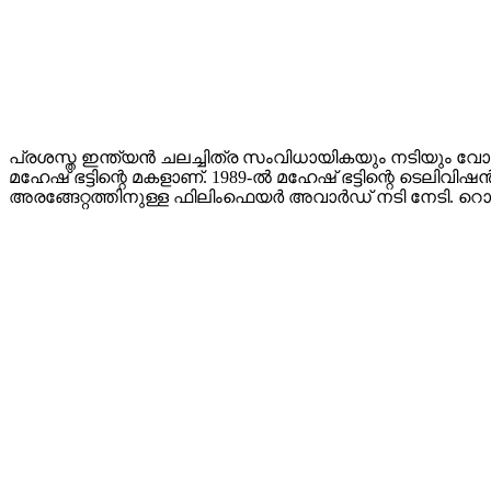
പ്രശസ്ത ഇന്ത്യൻ ചലച്ചിത്ര സംവിധായികയും നടിയും വോയ്‌സ്
മഹേഷ് ഭട്ടിന്റെ മകളാണ്. 1989-ൽ മഹേഷ് ഭട്ടിന്റെ ടെല
അരങ്ങേറ്റത്തിനുള്ള ഫിലിംഫെയർ അവാർഡ് നടി നേടി. റൊ