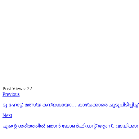
Post Views:
22
Previous
ടൂ ഹോട്ട്, മത്സ്യ കന്യകയോ… കാഴ്ചക്കാരെ ചൂടുപിടിപ്പിച
Next
എന്റെ ശരീരത്തിൽ ഞാൻ കോൺഫിഡന്റ് ആണ്.. വായിക്കാൻ പോല