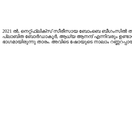
2021 ൽ, നെറ്റ്ഫ്ലിക്സ് സീരീസായ ബോംബെ ബീഗംസിൽ ത
പ്ലാബിത ബോർഡാകൂർ, ആധ്യ ആനന്ദ് എന്നിവരും ഉണ്ടായിരുന്ന
ഭാഗമായിരുന്നു താരം. അവിടെ ഷോയുടെ നാലാം റണ്ണറപ്പാ