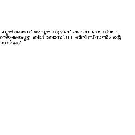
ിൽ രാഹുൽ ബോസ്, അമൃത സുഭാഷ്, ഷഹാന ഗോസ്വാമി,
ത്യക്ഷപ്പെട്ടു. ബിഗ് ബോസ് OTT ഹിന്ദി സീസൺ 2 ന്റെ
നേടിയത്.