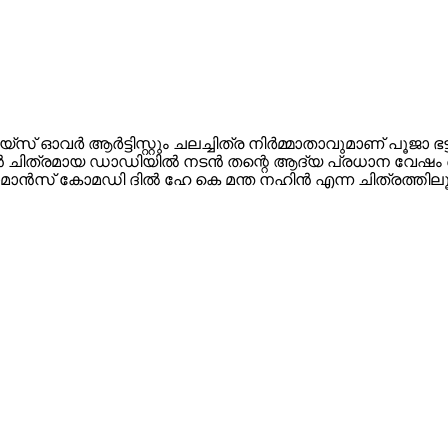
 ഓവർ ആർട്ടിസ്റ്റും ചലച്ചിത്ര നിർമ്മാതാവുമാണ് പൂജാ ഭട്ട്
ിവിഷൻ ചിത്രമായ ഡാഡിയിൽ നടൻ തന്റെ ആദ്യ പ്രധാന വേഷം ച
മാൻസ് കോമഡി ദിൽ ഹേ കെ മന്ത നഹിൻ എന്ന ചിത്രത്തിലൂടെ