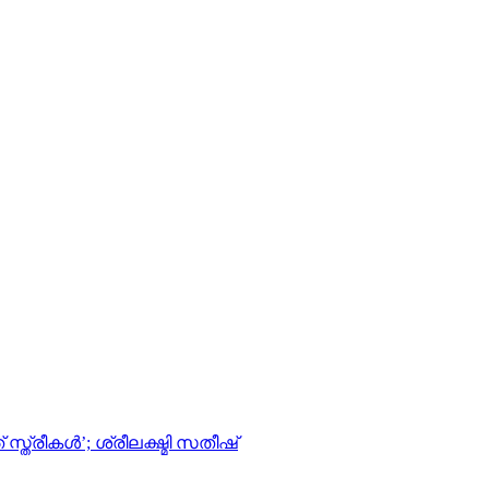
്രീകൾ’; ശ്രീലക്ഷ്മി സതീഷ്