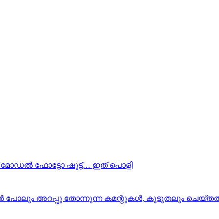
്ച് മോഡൽ ഫോട്ടോ ഷൂട്ട്‌… ഇത് പൊളി
ും അറപ്പു തോന്നുന്ന കമന്റുകൾ, കൂടുതലും ചെയ്‌തത് സ്ത