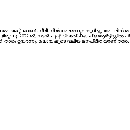
ാരം തന്റെ വെബ് സീരീസിൽ അരങ്ങേറ്റം കുറിച്ചു. അവര
ു. 2022 ൽ, നടൻ ചുപ്പ്: റിവഞ്ച് ഓഫ് ദ ആർട്ടിസ്റ്റിൽ പ്ര
യി താരം ഉയർന്നു. ഷോയിലൂടെ വലിയ ജനപ്രീതിയാണ് താരം 