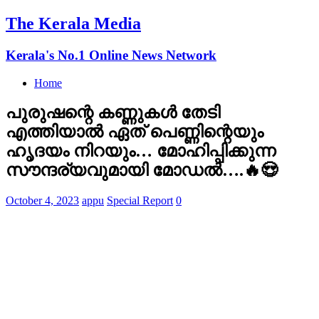
The Kerala Media
Kerala's No.1 Online News Network
Home
പുരുഷന്റെ കണ്ണുകൾ തേടി
എത്തിയാൽ ഏത് പെണ്ണിന്റെയും
ഹൃദയം നിറയും… മോഹിപ്പിക്കുന്ന
സൗന്ദര്യവുമായി മോഡൽ….🔥😍
October 4, 2023
appu
Special Report
0