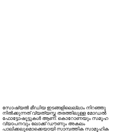
സോഷ്യൽ മീഡിയ ഇടങ്ങളിലെല്ലാം നിറഞ്ഞു
നിൽക്കുന്നത് വ്യത്യസ്ത തരത്തിലുള്ള മോഡൽ
ഫോട്ടോഷൂട്ടുകൾ ആണ്. കൊറോണയും സമൂഹ
വ്യാപനവും ലോക്ക് ഡൗണും അകലം
പാലിക്കലുമൊക്കെയായി സാമ്പത്തിക സാമൂഹിക