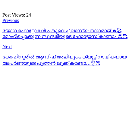
Post Views:
24
Previous
യോഗ ഫോട്ടോകൾ പങ്കുവെച്ച് ലാസ്യ നാഗരാജ്.🔥🥰
മോഹിപ്പൊക്കുന്ന സുന്ദരിയുടെ ഫോട്ടോസ് കാണാം 😍🥰
Next
കോഹിനൂരിൽ ആസിഫ് അലിയുടെ ക്യൂട്ട് നായികയായ
അപർണയുടെ പുത്തൻ ലുക്ക്‌ കണ്ടോ…👌🥰