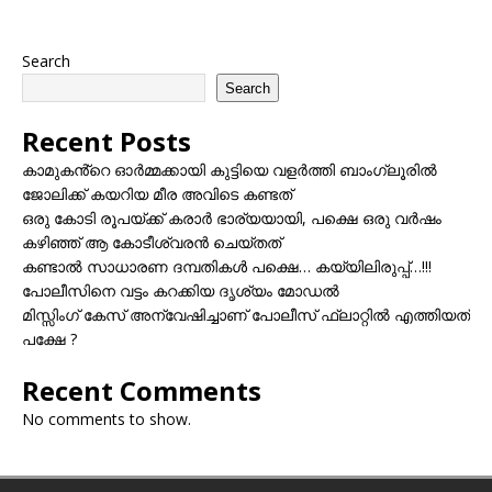
Search
Search
Recent Posts
കാമുകൻ്റെ ഓർമ്മക്കായി കുട്ടിയെ വളർത്തി ബാംഗ്ലൂരിൽ
ജോലിക്ക് കയറിയ മീര അവിടെ കണ്ടത്
ഒരു കോടി രൂപയ്ക്ക് കരാർ ഭാര്യയായി, പക്ഷെ ഒരു വർഷം
കഴിഞ്ഞ് ആ കോടീശ്വരൻ ചെയ്തത്
കണ്ടാൽ സാധാരണ ദമ്പതികൾ പക്ഷെ… കയ്യിലിരുപ്പ്…!!!
പോലീസിനെ വട്ടം കറക്കിയ ദൃശ്യം മോഡല്‍
മിസ്സിംഗ് കേസ് അന്വേഷിച്ചാണ് പോലീസ് ഫ്ലാറ്റിൽ എത്തിയത്
പക്ഷേ ?
Recent Comments
No comments to show.