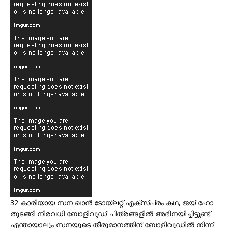
32 കാരിയായ സന ഖാൻ ടോയ്‌ലറ്റ് എക്സ്പ്രം കഥ, ജയ് ഹോ
തുടങ്ങി നിരവധി ബോളിവുഡ് ചിത്രങ്ങളിൽ അഭിനയിച്ചിട്ടുണ്ട്.
എന്തായാലും സനയുടെ തീരുമാനത്തിന് ബോളിവുഡിൽ നിന്ന്