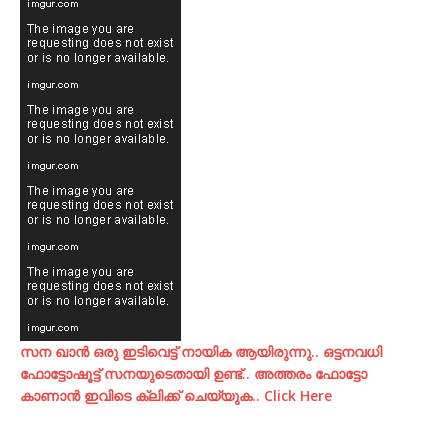
സന ഖാന്‍ ഒരു ഇടിവെട്ട് നായിക ആയിരുന്നു.. ഒട്ടനവധി
ഫോട്ടോഷൂട്ട്‌ സനയുടെതായി ഉണ്ട്.. അത്തരം ഫോട്ടോ
കാണാന്‍ ഇവിടെ ക്ലിക്ക് ചെയ്യുക.. Click Here